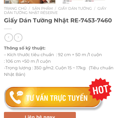
TRANG CHỦ
/
SẢN PHẨM
/
GIẤY DÁN TƯỜNG
/
GIẤY
DÁN TƯỜNG NHẬT RÉSERVE
Giấy Dán Tường Nhật RE-7453-7460
Thông số kỹ thuật:
– Kích thước tiêu chuẩn : 92 cm × 50 m /1 cuộn
: 106 cm ×50 m /1 cuộn
-Trọng lượng : 350 g/m2. Cuộn 15 ~ 17kg (Tiêu chuẩn
Nhật Bản)
Liên hệ ngay