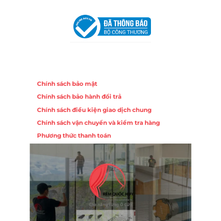
Khuê Trung, Quận Cẩm Lệ, TP. Đà Nẵng
Chính sách
Chính sách bảo mật
Chính sách bảo hành đổi trả
Chính sách điều kiện giao dịch chung
Chính sách vận chuyển và kiểm tra hàng
Phương thức thanh toán