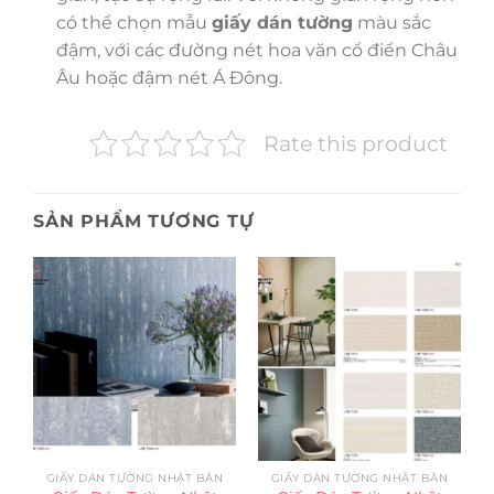
có thể chọn mẫu
giấy dán tường
màu sắc
đậm, với các đường nét hoa văn cổ điển Châu
Âu hoặc đậm nét Á Đông.
Rate this product
SẢN PHẨM TƯƠNG TỰ
GIẤY DÁN TƯỜNG NHẬT BẢN
GIẤY DÁN TƯỜNG NHẬT BẢN