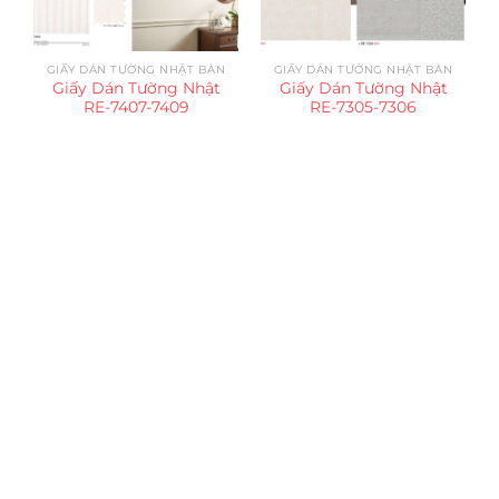
GIẤY DÁN TƯỜNG NHẬT BẢN
GIẤY DÁN TƯỜNG NHẬT BẢN
Giấy Dán Tường Nhật
Giấy Dán Tường Nhật
RE-7407-7409
RE-7305-7306
Trụ sở chính
CÔNG TY TNHH CAN CIN VIỆT NAM
Mã số thuế:
0317918046
Địa Chỉ:
606/42 Đường 3 Tháng 2, Phường Diên Hồng,
Thành phố Hồ Chí Minh (P.14 Q10).
Hotline:
0906 51 5537 – 0282 253 5537
Xưởng Sản Xuất:
C30 Thành Thái, Phường 9, Quận 10,
TP.HCM
Email:
congtycancin@gmail.com
Chi nhánh Nha Trang
Địa Chỉ:
86 Đường 23 Tháng 10, Phương Sài, Nha
Trang, Khánh Hòa
Hotline:
0906 51 5537 – 0282 253 5537