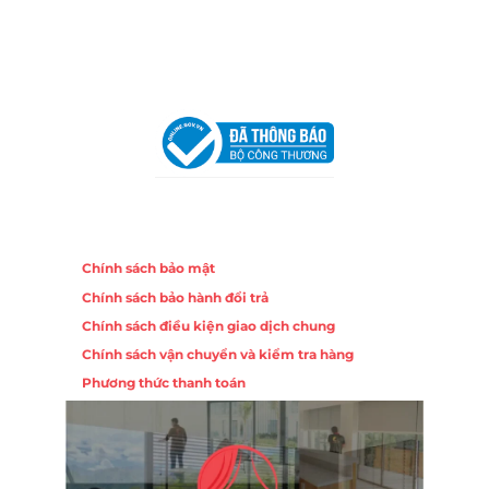
Email:
congtycancin@gmail.com
Chi nhánh Hà Nội - Đà Nẵng
VPĐD Tại Hà Nội:
13BT3 Vạn Phúc, Hà Đông, Hà Nội
VPĐD Tại Đà Nẵng :
Số 403 Nguyễn Hữu Thọ, Phường
Khuê Trung, Quận Cẩm Lệ, TP. Đà Nẵng
Chính sách
Chính sách bảo mật
Chính sách bảo hành đổi trả
Chính sách điều kiện giao dịch chung
Chính sách vận chuyển và kiểm tra hàng
Phương thức thanh toán