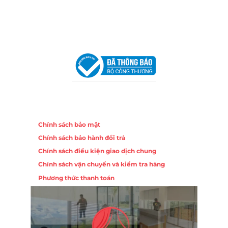
Email:
congtycancin@gmail.com
Chi nhánh Hà Nội - Đà Nẵng
VPĐD Tại Hà Nội:
13BT3 Vạn Phúc, Hà Đông, Hà Nội
VPĐD Tại Đà Nẵng :
Số 403 Nguyễn Hữu Thọ, Phường
Khuê Trung, Quận Cẩm Lệ, TP. Đà Nẵng
Chính sách
Chính sách bảo mật
Chính sách bảo hành đổi trả
Chính sách điều kiện giao dịch chung
Chính sách vận chuyển và kiểm tra hàng
Phương thức thanh toán