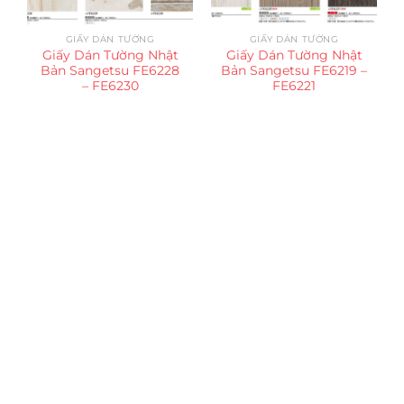
GIẤY DÁN TƯỜNG
GIẤY DÁN TƯỜNG
Giấy Dán Tường Nhật
Giấy Dán Tường Nhật
Bản Sangetsu FE6228
Bản Sangetsu FE6219 –
– FE6230
FE6221
Trụ sở chính
CÔNG TY TNHH CAN CIN VIỆT NAM
Mã số thuế:
0317918046
Địa Chỉ:
606/42 Đường 3 Tháng 2, Phường Diên Hồng,
Thành phố Hồ Chí Minh (P.14 Q10).
Hotline:
0906 51 5537 – 0282 253 5537
Xưởng Sản Xuất:
C30 Thành Thái, Phường 9, Quận 10,
TP.HCM
Email:
congtycancin@gmail.com
Chi nhánh Nha Trang
Địa Chỉ:
86 Đường 23 Tháng 10, Phương Sài, Nha
Trang, Khánh Hòa
Hotline:
0906 51 5537 – 0282 253 5537