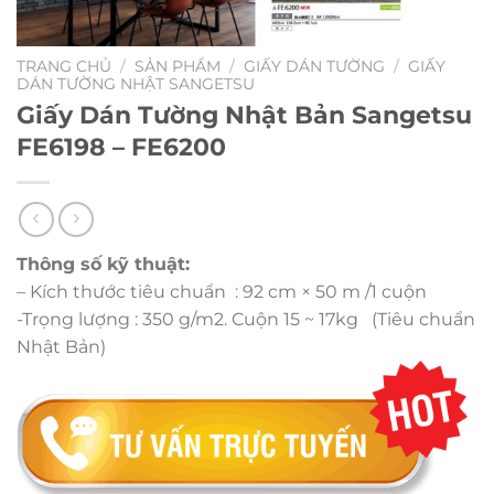
TRANG CHỦ
/
SẢN PHẨM
/
GIẤY DÁN TƯỜNG
/
GIẤY
DÁN TƯỜNG NHẬT SANGETSU
Giấy Dán Tường Nhật Bản Sangetsu
FE6198 – FE6200
Thông số kỹ thuật:
– Kích thước tiêu chuẩn : 92 cm × 50 m /1 cuộn
-Trọng lượng : 350 g/m2. Cuộn 15 ~ 17kg (Tiêu chuẩn
Nhật Bản)