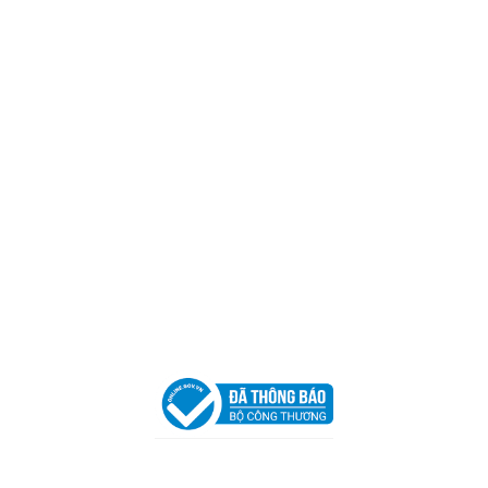
CÔNG TY TNHH CAN CIN VIỆT NAM
Mã số thuế:
0317918046
Địa Chỉ:
606/42 Đường 3 Tháng 2, Phường Diên Hồng,
Thành phố Hồ Chí Minh (P.14 Q10).
Hotline:
0906 51 5537 – 0282 253 5537
Xưởng Sản Xuất:
C30 Thành Thái, Phường 9, Quận 10,
TP.HCM
Email:
congtycancin@gmail.com
Chi nhánh Nha Trang
Địa Chỉ:
86 Đường 23 Tháng 10, Phương Sài, Nha
Trang, Khánh Hòa
Hotline:
0906 51 5537 – 0282 253 5537
Email:
congtycancin@gmail.com
Chi nhánh Hà Nội - Đà Nẵng
VPĐD Tại Hà Nội:
13BT3 Vạn Phúc, Hà Đông, Hà Nội
VPĐD Tại Đà Nẵng :
Số 403 Nguyễn Hữu Thọ, Phường
Khuê Trung, Quận Cẩm Lệ, TP. Đà Nẵng