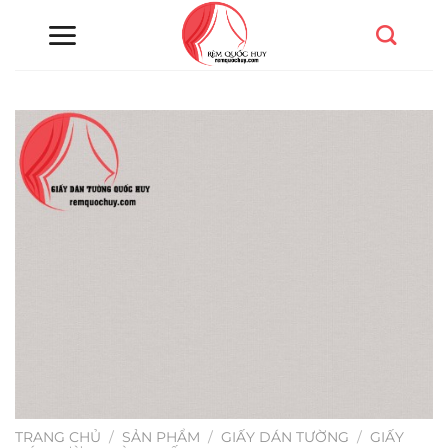
Chuyển
đến
nội
dung
TRANG CHỦ
/
SẢN PHẨM
/
GIẤY DÁN TƯỜNG
/
GIẤY