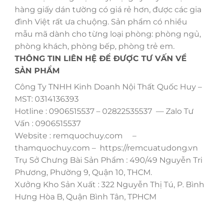
hàng giấy dán tường có giá rẻ hơn, được các gia
đình Việt rất ưa chuộng. Sản phẩm có nhiều
mẫu mã dành cho từng loại phòng: phòng ngủ,
phòng khách, phòng bếp, phòng trẻ em.
THÔNG TIN LIÊN HỆ ĐỂ ĐƯỢC TƯ VẤN VỀ
SẢN PHẨM
Công Ty TNHH Kinh Doanh Nội Thất Quốc Huy –
MST: 0314136393
Hotline : 0906515537 – 02822535537 — Zalo Tư
Vấn : 0906515537
Website : remquochuy.com –
thamquochuy.com – https://remcuatudong.vn
Trụ Sở Chưng Bài Sản Phẩm : 490/49 Nguyễn Tri
Phương, Phường 9, Quận 10, THCM.
Xưởng Kho Sản Xuất : 322 Nguyễn Thị Tú, P. Bình
Hưng Hòa B, Quận Bình Tân, TPHCM