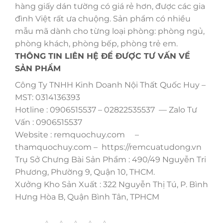
hàng giấy dán tường có giá rẻ hơn, được các gia
đình Việt rất ưa chuộng. Sản phẩm có nhiều
mẫu mã dành cho từng loại phòng: phòng ngủ,
phòng khách, phòng bếp, phòng trẻ em.
THÔNG TIN LIÊN HỆ ĐỂ ĐƯỢC TƯ VẤN VỀ
SẢN PHẨM
Công Ty TNHH Kinh Doanh Nội Thất Quốc Huy –
MST: 0314136393
Hotline : 0906515537 – 02822535537 — Zalo Tư
Vấn : 0906515537
Website : remquochuy.com –
thamquochuy.com – https://remcuatudong.vn
Trụ Sở Chưng Bài Sản Phẩm : 490/49 Nguyễn Tri
Phương, Phường 9, Quận 10, THCM.
Xưởng Kho Sản Xuất : 322 Nguyễn Thị Tú, P. Bình
Hưng Hòa B, Quận Bình Tân, TPHCM