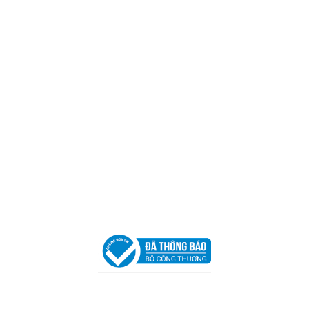
Mã số thuế:
0317918046
Địa Chỉ:
606/42 Đường 3 Tháng 2, Phường Diên Hồng,
Thành phố Hồ Chí Minh (P.14 Q10).
Hotline:
0906 51 5537 – 0282 253 5537
Xưởng Sản Xuất:
C30 Thành Thái, Phường 9, Quận 10,
TP.HCM
Email:
congtycancin@gmail.com
Chi nhánh Nha Trang
Địa Chỉ:
86 Đường 23 Tháng 10, Phương Sài, Nha
Trang, Khánh Hòa
Hotline:
0906 51 5537 – 0282 253 5537
Email:
congtycancin@gmail.com
Chi nhánh Hà Nội - Đà Nẵng
VPĐD Tại Hà Nội:
13BT3 Vạn Phúc, Hà Đông, Hà Nội
VPĐD Tại Đà Nẵng :
Số 403 Nguyễn Hữu Thọ, Phường
Khuê Trung, Quận Cẩm Lệ, TP. Đà Nẵng