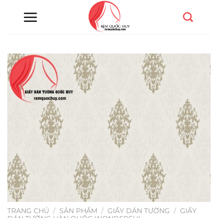
Chuyển
đến
nội
dung
TRANG CHỦ
/
SẢN PHẨM
/
GIẤY DÁN TƯỜNG
/
GIẤY