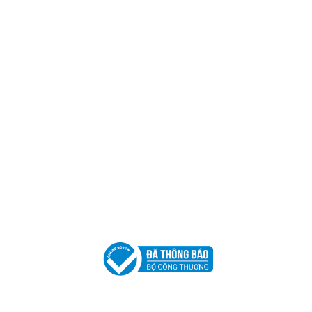
CÔNG TY TNHH CAN CIN VIỆT NAM
Mã số thuế:
0317918046
Địa Chỉ:
606/42 Đường 3 Tháng 2, Phường Diên Hồng,
Thành phố Hồ Chí Minh (P.14 Q10).
Hotline:
0906 51 5537 – 0282 253 5537
Xưởng Sản Xuất:
C30 Thành Thái, Phường 9, Quận 10,
TP.HCM
Email:
congtycancin@gmail.com
Chi nhánh Nha Trang
Địa Chỉ:
86 Đường 23 Tháng 10, Phương Sài, Nha
Trang, Khánh Hòa
Hotline:
0906 51 5537 – 0282 253 5537
Email:
congtycancin@gmail.com
Chi nhánh Hà Nội - Đà Nẵng
VPĐD Tại Hà Nội:
13BT3 Vạn Phúc, Hà Đông, Hà Nội
VPĐD Tại Đà Nẵng :
Số 403 Nguyễn Hữu Thọ, Phường
Khuê Trung, Quận Cẩm Lệ, TP. Đà Nẵng