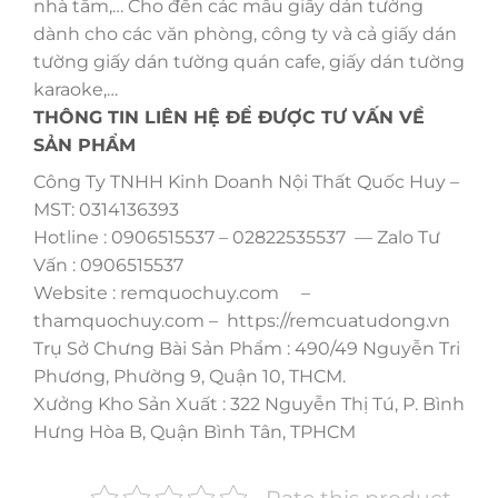
nhà tắm,… Cho đến các mẫu giấy dán tường
dành cho các văn phòng, công ty và cả giấy dán
tường giấy dán tường quán cafe, giấy dán tường
karaoke,…
THÔNG TIN LIÊN HỆ ĐỂ ĐƯỢC TƯ VẤN VỀ
SẢN PHẨM
Công Ty TNHH Kinh Doanh Nội Thất Quốc Huy –
MST: 0314136393
Hotline : 0906515537 – 02822535537 — Zalo Tư
Vấn : 0906515537
Website : remquochuy.com –
thamquochuy.com – https://remcuatudong.vn
Trụ Sở Chưng Bài Sản Phẩm : 490/49 Nguyễn Tri
Phương, Phường 9, Quận 10, THCM.
Xưởng Kho Sản Xuất : 322 Nguyễn Thị Tú, P. Bình
Hưng Hòa B, Quận Bình Tân, TPHCM