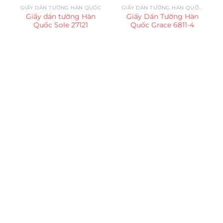
GIẤY DÁN TƯỜNG HÀN QUỐC
GIẤY DÁN TƯỜNG HÀN QUỐC GRACE
Giấy dán tường Hàn
Giấy Dán Tường Hàn
Quốc Sole 27121
Quốc Grace 6811-4
Trụ sở chính
CÔNG TY TNHH CAN CIN VIỆT NAM
Mã số thuế:
0317918046
Địa Chỉ:
606/42 Đường 3 Tháng 2, Phường Diên Hồng,
Thành phố Hồ Chí Minh (P.14 Q10).
Hotline:
0906 51 5537 – 0282 253 5537
Xưởng Sản Xuất:
C30 Thành Thái, Phường 9, Quận 10,
TP.HCM
Email:
congtycancin@gmail.com
Chi nhánh Nha Trang
Địa Chỉ:
86 Đường 23 Tháng 10, Phương Sài, Nha
Trang, Khánh Hòa
Hotline:
0906 51 5537 – 0282 253 5537
Email:
congtycancin@gmail.com
Chi nhánh Hà Nội - Đà Nẵng