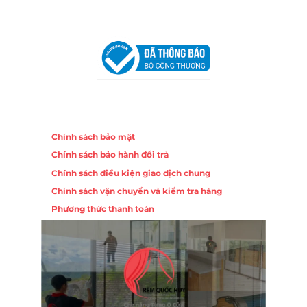
VPĐD Tại Hà Nội:
13BT3 Vạn Phúc, Hà Đông, Hà Nội
VPĐD Tại Đà Nẵng :
Số 403 Nguyễn Hữu Thọ, Phường
Khuê Trung, Quận Cẩm Lệ, TP. Đà Nẵng
Chính sách
Chính sách bảo mật
Chính sách bảo hành đổi trả
Chính sách điều kiện giao dịch chung
Chính sách vận chuyển và kiểm tra hàng
Phương thức thanh toán