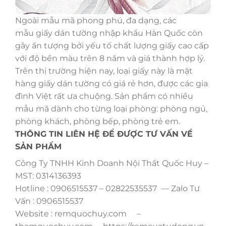
Ngoài mẫu mã phong phú, đa dạng, các
mẫu giấy dán tường nhập khẩu Hàn Quốc còn
gây ấn tượng bởi yếu tố chất lượng giấy cao cấp
với độ bền màu trên 8 năm và giá thành hợp lý.
Trên thị trường hiện nay, loại giấy này là mặt
hàng giấy dán tường có giá rẻ hơn, được các gia
đình Việt rất ưa chuộng. Sản phẩm có nhiều
mẫu mã dành cho từng loại phòng: phòng ngủ,
phòng khách, phòng bếp, phòng trẻ em.
THÔNG TIN LIÊN HỆ ĐỂ ĐƯỢC TƯ VẤN VỀ
SẢN PHẨM
Công Ty TNHH Kinh Doanh Nội Thất Quốc Huy –
MST: 0314136393
Hotline : 0906515537 – 02822535537 — Zalo Tư
Vấn : 0906515537
Website : remquochuy.com –