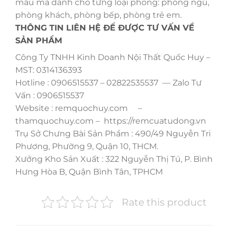
mẫu mã dành cho từng loại phòng: phòng ngủ,
phòng khách, phòng bếp, phòng trẻ em.
THÔNG TIN LIÊN HỆ ĐỂ ĐƯỢC TƯ VẤN VỀ
SẢN PHẨM
Công Ty TNHH Kinh Doanh Nội Thất Quốc Huy –
MST: 0314136393
Hotline : 0906515537 – 02822535537 — Zalo Tư
Vấn : 0906515537
Website : remquochuy.com –
thamquochuy.com – https://remcuatudong.vn
Trụ Sở Chưng Bài Sản Phẩm : 490/49 Nguyễn Tri
Phương, Phường 9, Quận 10, THCM.
Xưởng Kho Sản Xuất : 322 Nguyễn Thị Tú, P. Bình
Hưng Hòa B, Quận Bình Tân, TPHCM
Rate this product