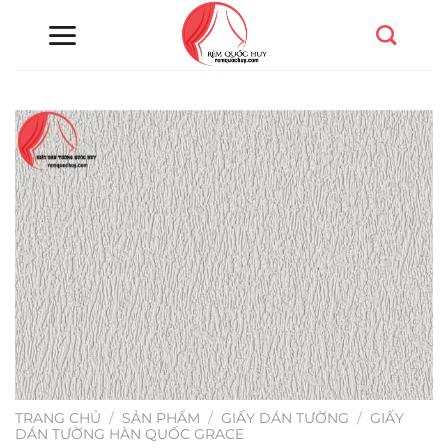
Chuyển
đến
nội
dung
TRANG CHỦ
/
SẢN PHẨM
/
GIẤY DÁN TƯỜNG
/
GIẤY
DÁN TƯỜNG HÀN QUỐC GRACE