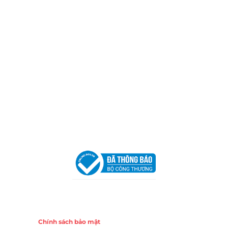
Thành phố Hồ Chí Minh (P.14 Q10).
Hotline:
0906 51 5537 – 0282 253 5537
Xưởng Sản Xuất:
C30 Thành Thái, Phường 9, Quận 10,
TP.HCM
Email:
congtycancin@gmail.com
Chi nhánh Nha Trang
Địa Chỉ:
86 Đường 23 Tháng 10, Phương Sài, Nha
Trang, Khánh Hòa
Hotline:
0906 51 5537 – 0282 253 5537
Email:
congtycancin@gmail.com
Chi nhánh Hà Nội - Đà Nẵng
VPĐD Tại Hà Nội:
13BT3 Vạn Phúc, Hà Đông, Hà Nội
VPĐD Tại Đà Nẵng :
Số 403 Nguyễn Hữu Thọ, Phường
Khuê Trung, Quận Cẩm Lệ, TP. Đà Nẵng
Chính sách
Chính sách bảo mật