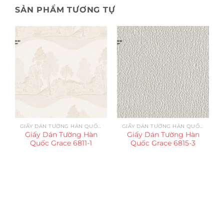
SẢN PHẨM TƯƠNG TỰ
GIẤY DÁN TƯỜNG HÀN QUỐC GRACE
GIẤY DÁN TƯỜNG HÀN QUỐC GRACE
Giấy Dán Tường Hàn
Giấy Dán Tường Hàn
Quốc Grace 6811-1
Quốc Grace 6815-3
Trụ sở chính
CÔNG TY TNHH CAN CIN VIỆT NAM
Mã số thuế:
0317918046
Địa Chỉ:
606/42 Đường 3 Tháng 2, Phường Diên Hồng,