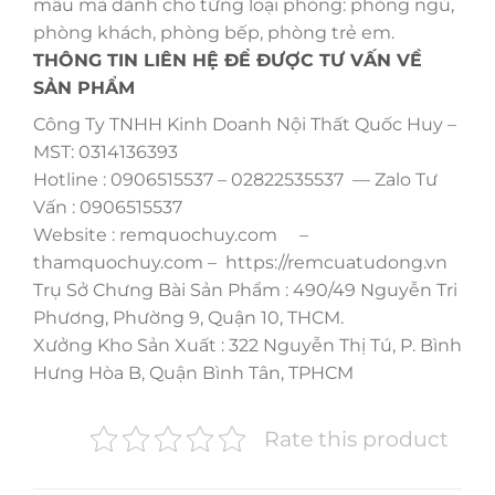
mẫu mã dành cho từng loại phòng: phòng ngủ,
phòng khách, phòng bếp, phòng trẻ em.
THÔNG TIN LIÊN HỆ ĐỂ ĐƯỢC TƯ VẤN VỀ
SẢN PHẨM
Công Ty TNHH Kinh Doanh Nội Thất Quốc Huy –
MST: 0314136393
Hotline : 0906515537 – 02822535537 — Zalo Tư
Vấn : 0906515537
Website : remquochuy.com –
thamquochuy.com – https://remcuatudong.vn
Trụ Sở Chưng Bài Sản Phẩm : 490/49 Nguyễn Tri
Phương, Phường 9, Quận 10, THCM.
Xưởng Kho Sản Xuất : 322 Nguyễn Thị Tú, P. Bình
Hưng Hòa B, Quận Bình Tân, TPHCM
Rate this product