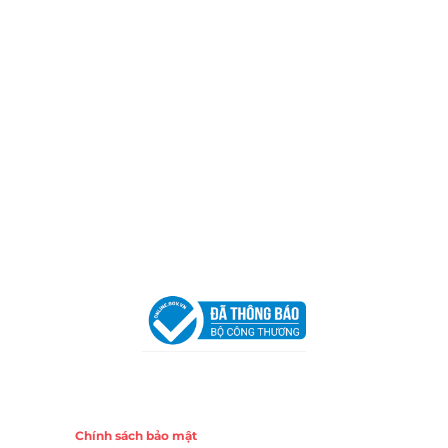
Thành phố Hồ Chí Minh (P.14 Q10).
Hotline:
0906 51 5537 – 0282 253 5537
Xưởng Sản Xuất:
C30 Thành Thái, Phường 9, Quận 10,
TP.HCM
Email:
congtycancin@gmail.com
Chi nhánh Nha Trang
Địa Chỉ:
86 Đường 23 Tháng 10, Phương Sài, Nha
Trang, Khánh Hòa
Hotline:
0906 51 5537 – 0282 253 5537
Email:
congtycancin@gmail.com
Chi nhánh Hà Nội - Đà Nẵng
VPĐD Tại Hà Nội:
13BT3 Vạn Phúc, Hà Đông, Hà Nội
VPĐD Tại Đà Nẵng :
Số 403 Nguyễn Hữu Thọ, Phường
Khuê Trung, Quận Cẩm Lệ, TP. Đà Nẵng
Chính sách
Chính sách bảo mật