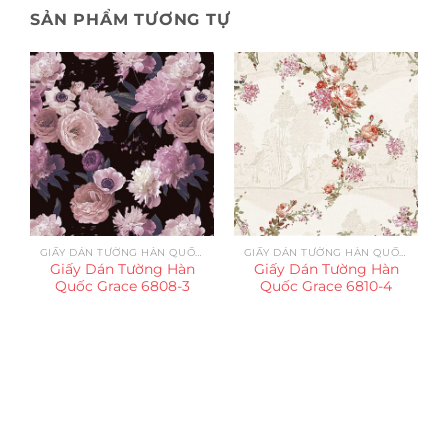
SẢN PHẨM TƯƠNG TỰ
GIẤY DÁN TƯỜNG HÀN QUỐC GRACE
GIẤY DÁN TƯỜNG HÀN QUỐC GRACE
Giấy Dán Tường Hàn
Giấy Dán Tường Hàn
Quốc Grace 6808-3
Quốc Grace 6810-4
Trụ sở chính
CÔNG TY TNHH CAN CIN VIỆT NAM
Mã số thuế:
0317918046
Địa Chỉ:
606/42 Đường 3 Tháng 2, Phường Diên Hồng,