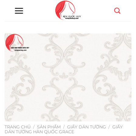
Chuyển
đến
nội
dung
TRANG CHỦ
/
SẢN PHẨM
/
GIẤY DÁN TƯỜNG
/
GIẤY
DÁN TƯỜNG HÀN QUỐC GRACE