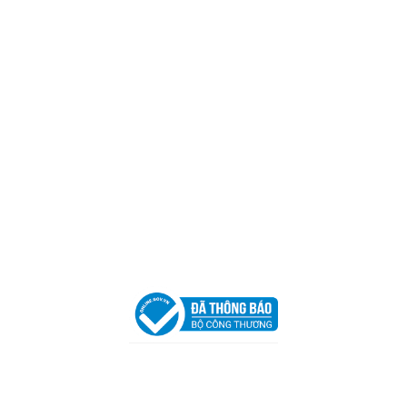
Mã số thuế:
0317918046
Địa Chỉ:
606/42 Đường 3 Tháng 2, Phường Diên Hồng,
Thành phố Hồ Chí Minh (P.14 Q10).
Hotline:
0906 51 5537 – 0282 253 5537
Xưởng Sản Xuất:
C30 Thành Thái, Phường 9, Quận 10,
TP.HCM
Email:
congtycancin@gmail.com
Chi nhánh Nha Trang
Địa Chỉ:
86 Đường 23 Tháng 10, Phương Sài, Nha
Trang, Khánh Hòa
Hotline:
0906 51 5537 – 0282 253 5537
Email:
congtycancin@gmail.com
Chi nhánh Hà Nội - Đà Nẵng
VPĐD Tại Hà Nội:
13BT3 Vạn Phúc, Hà Đông, Hà Nội
VPĐD Tại Đà Nẵng :
Số 403 Nguyễn Hữu Thọ, Phường
Khuê Trung, Quận Cẩm Lệ, TP. Đà Nẵng
Chính sách