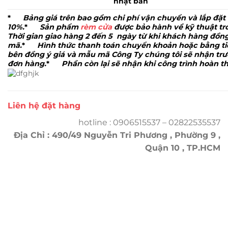
nhật bản
*
Bảng giá trên bao gồm chi phí vận chuyển và lắp đặt
10%.
*
Sản phẩm
rèm cửa
được bảo hành về kỹ thuật tr
Thời gian giao hàng 2 đến 5
ngày từ khi khách hàng đồng
mã.
*
Hình thức thanh toán chuyển khoản hoặc bằng ti
bên đồng ý giá và mẫu mã Công Ty chúng tôi sẽ nhận trướ
đơn hàng.
*
Phần còn lại sẽ nhận khi công trình hoàn t
Liên hệ đặt hàng
hotline : 0906515537 – 02822535537
Địa Chỉ : 490/49 Nguyễn Tri Phương , Phường 9 ,
Quận 10 , TP.HCM
Trụ sở chính
CÔNG TY TNHH CAN CIN VIỆT NAM