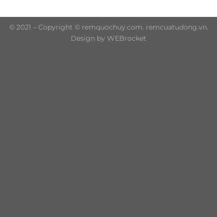
© 2021 – Copyright © remquochuy.com. remcuatudong.vn.
Design by WEBrocket