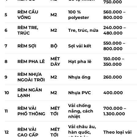
750.000
RÈM CẦU
100 %
560.000 –
5
M2
VỒNG
polyester
800.000
RÈM TRE,
240.000 –
6
M2
Tre, trúc, nứa
TRÚC
480.000
550.000 –
7
RÈM SỢI
BỘ
Sợi vải kết
800.000
MÉT
150.000 –
8
RÈM PHA LÊ
Hạt pha lê
DÂY
350.000
RÈM NHỰA
9
M2
Nhựa ống
260.000
NGOÀI TRỜI
RÈM NGĂN
10
M2
Nhựa PVC
400.000
LẠNH
Vải chống
RÈM VẢI
MÉT
700.000 –
11
nắng, cách
PHỔ THÔNG
TỚI
1.300.000
nhiệt
Vải châu âu,
RÈM VẢI
MÉT
12
hàn quốc,
Theo loại vải
CAO CẤP
TỚI