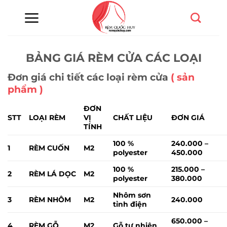
Chuyển
đến
nội
dung
BẢNG GIÁ RÈM CỬA CÁC LOẠI
Đơn giá chi tiết các loại rèm cửa
( sản
phẩm )
ĐƠN
STT
LOẠI RÈM
VỊ
CHẤT LIỆU
ĐƠN GIÁ
TÍNH
100 %
240.000 –
1
RÈM CUỐN
M2
polyester
450.000
100 %
215.000 –
2
RÈM LÁ DỌC
M2
polyester
380.000
Nhôm sơn
3
RÈM NHÔM
M2
240.000
tỉnh điện
650.000 –
4
RÈM GỖ
M2
Gỗ tự nhiên