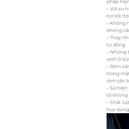
pháp
hiện
– Với
xu 
trợ
tốt
hơ
– Không
không
cầ
– Thay n
tự động.
– Những
xem ở dướ
– Rèm
sà
trong mắt
rèm sân k
– Sự hiện
tố
không
– Chất lư
huy
dùn