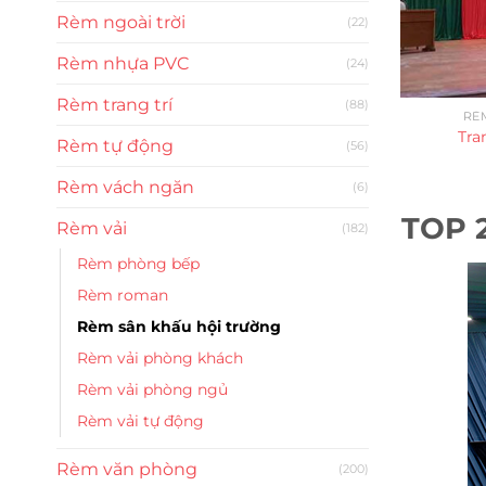
Rèm ngoài trời
(22)
Rèm nhựa PVC
(24)
Rèm trang trí
(88)
RÈ
Tra
Rèm tự động
(56)
Rèm vách ngăn
(6)
TOP 2
Rèm vải
(182)
Rèm phòng bếp
Rèm roman
Rèm sân khấu hội trường
Rèm vải phòng khách
Rèm vải phòng ngủ
Rèm vải tự động
Rèm văn phòng
(200)