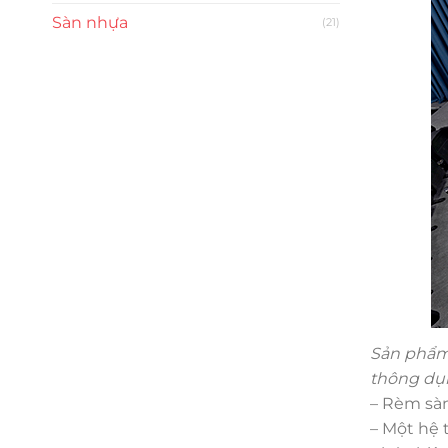
Sàn nhựa
(21)
Sản phẩm 
thông dụ
– Rèm
sà
– Một hệ 