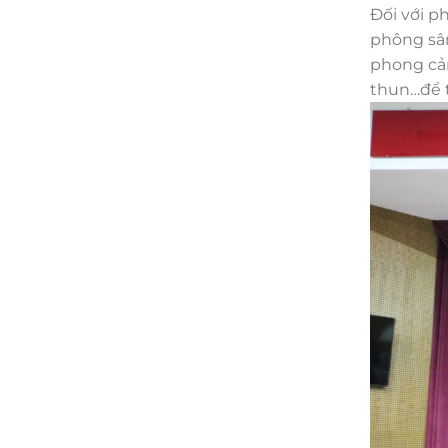
Đối với p
phông sân
phong cản
thun…để 