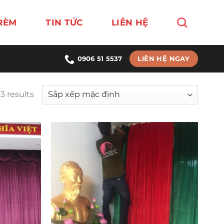
RÈM
TIN TỨC
LIÊN HỆ
LIÊN HỆ NGAY
0906 51 5537
3 results