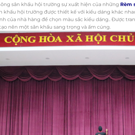
hông sân khấu hội trường sự xuất hiện của những
Rèm 
 khấu hội trường được thiết kế với kiểu dáng khác nhau
h của nhà hàng để chọn màu sắc kiểu dáng.. Được trang 
tạo nên một sân khấu sang trọng và ấm cúng.