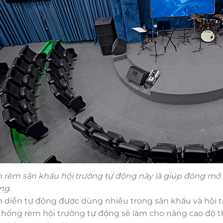
rèm sân khấu hội trường tự động này là giúp đóng mở 
ng.
n diễn
tự động được
dùng
nhiều
trong
sân khấu
và hội 
thống rèm hội trường tự động sẽ
làm cho
nâng cao
độ t