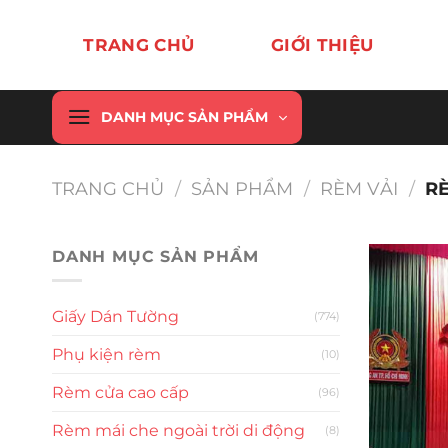
Chuyển
đến
TRANG CHỦ
GIỚI THIỆU
nội
dung
DANH MỤC SẢN PHẨM
TRANG CHỦ
/
SẢN PHẨM
/
RÈM VẢI
/
RÈ
DANH MỤC SẢN PHẨM
Giấy Dán Tường
(774)
Phụ kiện rèm
(10)
Rèm cửa cao cấp
(96)
Rèm mái che ngoài trời di động
(8)