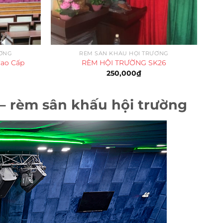
ƯỜNG
RÈM SÂN KHẤU HỘI TRƯỜNG
Cao Cấp
RÈM HỘI TRƯỜNG SK26
250,000
₫
– rèm sân khấu hội trường