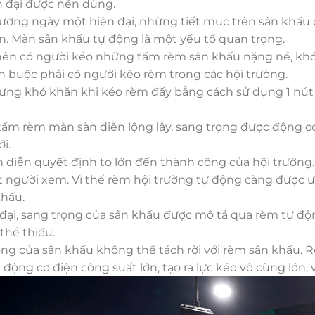
 đại được nên dùng.
hướng
ngày một
hiện đại,
những
tiết mục trên
sân khấu
n. Màn
sân khấu
tự động là
một
yếu tố quan trọng.
nên
có
người kéo
những
tấm rèm
sân khấu
nặng nề,
khó
n
buộc phải
có
người kéo rèm trong
các
hội trường.
hưng khó khăn khi kéo rèm
đấy
bằng cách
sử dụng
1
nút 
 tấm rèm màn
sàn diễn
lộng lẫy, sang trọng được động c
i.
n diễn
quyết định
to lớn
đến
thành công của hội trường.
 người xem. Vì thế rèm hội trường tự động càng được 
hấu.
 đại, sang trọng của sân khấu được
mô tả
qua rèm tự độn
thể thiếu.
ợng của
sân khấu
không
thể tách rời với rèm sân khấu.
g
động cơ điện công suất lớn, tạo ra lực kéo
vô cùng
lớn,