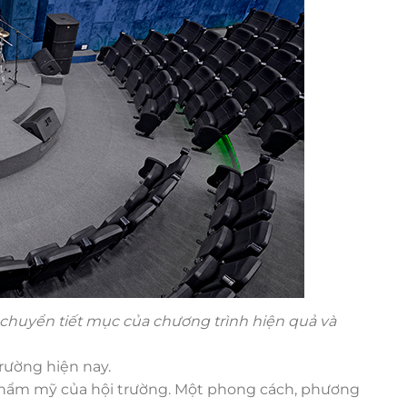
chuyển tiết mục của chương trình hiện quả và
trường hiện nay.
hẩm mỹ của hội trường. Một phong cách,
phương