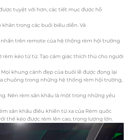
được
tuyệt vời
hơn,
các
tiết mục được
hỗ
 khăn
trong
các
buổi biểu diễn. Và
nhấn trên remote của hệ thống rèm hội trường
ơ rèm kéo từ từ. Tạo cảm giác thích thú cho người
 Mọi khung cảnh đẹp của buổi lễ được đọng lại
ưa chuông trong
những
hệ thống rèm hội trường,
g. Nên rèm sân khấu là
một
trong
những
yếu
 Rèm sân khấu điều khiển từ xa của Rèm quốc
với
thể kéo được rèm lên cao, trọng lượng lớn.