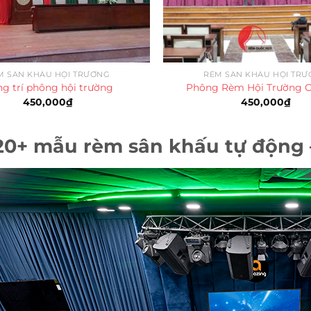
M SÂN KHẤU HỘI TRƯỜNG
RÈM SÂN KHẤU HỘI TR
ng trí phông hội trường
Phông Rèm Hội Trường 
450,000
₫
450,000
₫
0+ mẫu rèm sân khấu tự động 