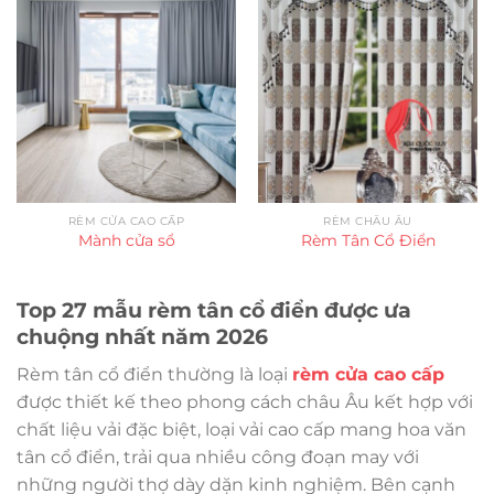
RÈM CỬA CAO CẤP
RÈM CHÂU ÂU
Mành cửa sổ
Rèm Tân Cổ Điển
Top 27 mẫu rèm tân cổ điển được ưa
chuộng nhất năm 2026
Rèm tân cổ điển thường là loại
rèm cửa cao cấp
được thiết kế theo phong cách châu Âu kết hợp với
chất liệu vải đặc biệt, loại vải cao cấp mang hoa văn
tân cổ điển, trải qua nhiều công đoạn may với
những người thợ dày dặn kinh nghiệm. Bên cạnh