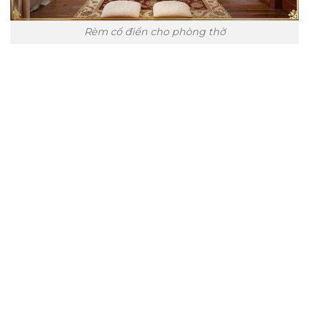
Rèm cổ điển cho phòng thờ
Trụ sở chính
CÔNG TY TNHH CAN CIN VIỆT NAM
Mã số thuế:
0317918046
Địa Chỉ:
606/42 Đường 3 Tháng 2, Phường Diên Hồng,
Thành phố Hồ Chí Minh (P.14 Q10).
Hotline:
0906 51 5537 – 0282 253 5537
Xưởng Sản Xuất:
C30 Thành Thái, Phường 9, Quận 10,
TP.HCM
Email:
congtycancin@gmail.com
Chi nhánh Nha Trang
Địa Chỉ:
86 Đường 23 Tháng 10, Phương Sài, Nha
Trang, Khánh Hòa
Hotline:
0906 51 5537 – 0282 253 5537
Email:
congtycancin@gmail.com