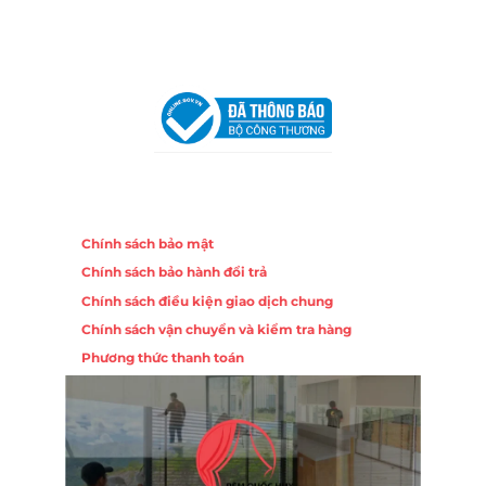
Chi nhánh Hà Nội - Đà Nẵng
VPĐD Tại Hà Nội:
13BT3 Vạn Phúc, Hà Đông, Hà Nội
VPĐD Tại Đà Nẵng :
Số 403 Nguyễn Hữu Thọ, Phường
Khuê Trung, Quận Cẩm Lệ, TP. Đà Nẵng
Chính sách
Chính sách bảo mật
Chính sách bảo hành đổi trả
Chính sách điều kiện giao dịch chung
Chính sách vận chuyển và kiểm tra hàng
Phương thức thanh toán