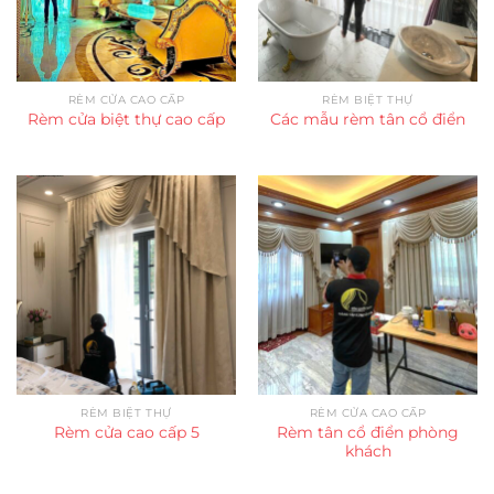
RÈM CỬA CAO CẤP
RÈM BIỆT THỰ
Rèm cửa biệt thự cao cấp
Các mẫu rèm tân cổ điển
RÈM BIỆT THỰ
RÈM CỬA CAO CẤP
Rèm tân cổ điển phòng
Rèm cửa cao cấp 5
khách