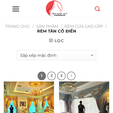
Chuyển
đến
nội
dung
TRANG CHỦ
/
SẢN PHẨM
/
RÈM CỬA CAO CẤP
/
RÈM TÂN CỔ ĐIỂN
LỌC
1
2
3