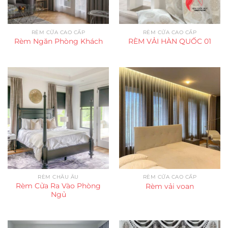
RÈM CỬA CAO CẤP
RÈM CỬA CAO CẤP
Rèm Ngăn Phòng Khách
RÈM VẢI HÀN QUỐC 01
RÈM CHÂU ÂU
RÈM CỬA CAO CẤP
Rèm Cửa Ra Vào Phòng
Rèm vải voan
Ngủ