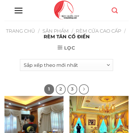
Chuyển
đến
nội
dung
TRANG CHỦ
/
SẢN PHẨM
/
RÈM CỬA CAO CẤP
/
RÈM TÂN CỔ ĐIỂN
LỌC
1
2
3