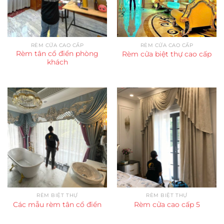
RÈM CỬA CAO CẤP
RÈM CỬA CAO CẤP
Rèm tân cổ điển phòng
Rèm cửa biệt thự cao cấp
khách
RÈM BIỆT THỰ
RÈM BIỆT THỰ
Các mẫu rèm tân cổ điển
Rèm cửa cao cấp 5