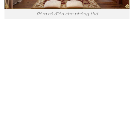
Rèm cổ điển cho phòng thờ
Trụ sở chính
CÔNG TY TNHH CAN CIN VIỆT NAM
Mã số thuế:
0317918046
Địa Chỉ:
606/42 Đường 3 Tháng 2, Phường Diên Hồng,
Thành phố Hồ Chí Minh (P.14 Q10).
Hotline:
0906 51 5537 – 0282 253 5537
Xưởng Sản Xuất:
C30 Thành Thái, Phường 9, Quận 10,
TP.HCM
Email:
congtycancin@gmail.com
Chi nhánh Nha Trang
Địa Chỉ:
86 Đường 23 Tháng 10, Phương Sài, Nha
Trang, Khánh Hòa
Hotline:
0906 51 5537 – 0282 253 5537
Email:
congtycancin@gmail.com