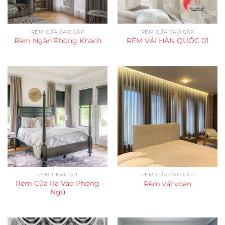
RÈM CỬA CAO CẤP
RÈM CỬA CAO CẤP
Rèm Ngăn Phòng Khách
RÈM VẢI HÀN QUỐC 01
RÈM CHÂU ÂU
RÈM CỬA CAO CẤP
Rèm Cửa Ra Vào Phòng
Rèm vải voan
Ngủ