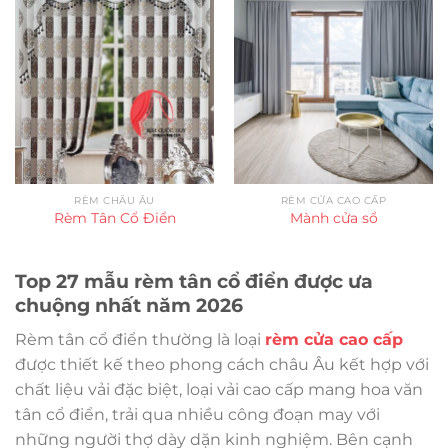
RÈM CHÂU ÂU
RÈM CỬA CAO CẤP
Rèm Tân Cổ Điển
Mành cửa sổ
Top 27 mẫu rèm tân cổ điển được ưa
chuộng nhất năm 2026
Rèm tân cổ điển thường là loại
rèm cửa cao cấp
được thiết kế theo phong cách châu Âu kết hợp với
chất liệu vải đặc biệt, loại vải cao cấp mang hoa văn
tân cổ điển, trải qua nhiều công đoạn may với
những người thợ dày dặn kinh nghiệm. Bên cạnh