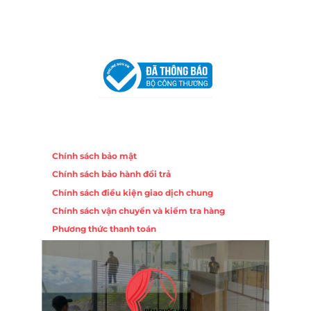
Chi nhánh Hà Nội - Đà Nẵng
VPĐD Tại Hà Nội:
13BT3 Vạn Phúc, Hà Đông, Hà Nội
VPĐD Tại Đà Nẵng :
Số 403 Nguyễn Hữu Thọ, Phường
Khuê Trung, Quận Cẩm Lệ, TP. Đà Nẵng
Chính sách
Chính sách bảo mật
Chính sách bảo hành đổi trả
Chính sách điều kiện giao dịch chung
Chính sách vận chuyển và kiểm tra hàng
Phương thức thanh toán