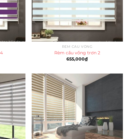
RÈM CẦU VỒNG
 4
Rèm cầu vồng trơn 2
655,000
₫