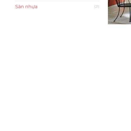
Sàn nhựa
(21)
Trụ sở chính
CÔNG TY TNHH CAN CIN VIỆT NAM
Mã số thuế:
0317918046
Địa Chỉ:
606/42 Đường 3 Tháng 2, Phường Diên H
Thành phố Hồ Chí Minh (P.14 Q10).
Hotline:
0906 51 5537 – 0282 253 5537
Xưởng Sản Xuất:
C30 Thành Thái, Phường 9, Quận
TP.HCM
Email:
congtycancin@gmail.com
Chi nhánh Nha Trang