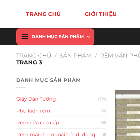
Chuyển
đến
TRANG CHỦ
GIỚI THIỆU
nội
dung
DANH MỤC SẢN PHẨM
TRANG CHỦ
/
SẢN PHẨM
/
RÈM VĂN PH
TRANG 3
DANH MỤC SẢN PHẨM
Giấy Dán Tường
(774)
Phụ kiện rèm
(10)
Rèm cửa cao cấp
(96)
Rèm mái che ngoài trời di động
(8)