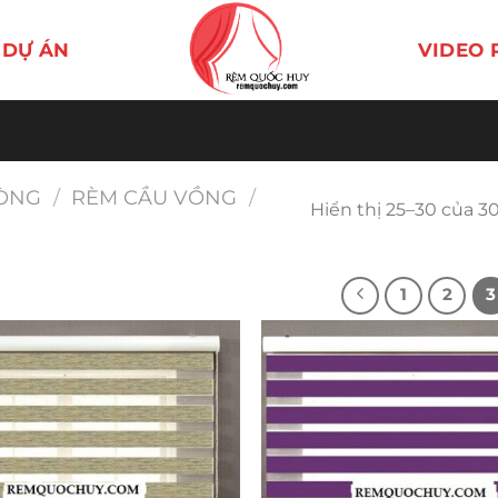
DỰ ÁN
VIDEO 
ÒNG
/
RÈM CẦU VỒNG
/
Hiển thị 25–30 của 3
1
2
3