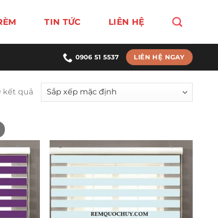
RÈM
TIN TỨC
LIÊN HỆ
LIÊN HỆ NGAY
0906 51 5537
0 kết quả