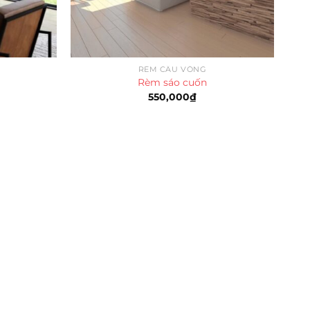
RÈM CẦU VỒNG
Rèm sáo cuốn
550,000
₫