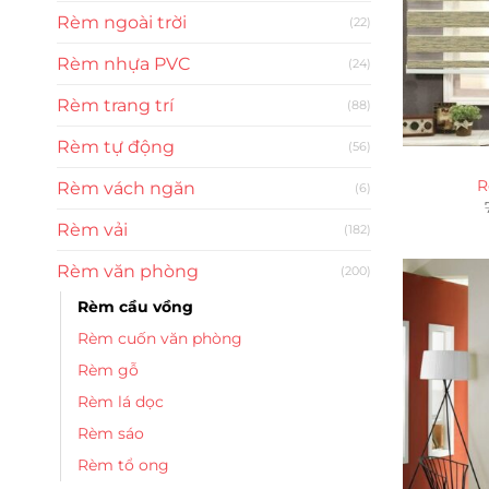
Rèm ngoài trời
(22)
Rèm nhựa PVC
(24)
Rèm trang trí
(88)
Rèm tự động
(56)
R
Rèm vách ngăn
(6)
Rèm vải
(182)
Rèm văn phòng
(200)
Rèm cầu vồng
Rèm cuốn văn phòng
Rèm gỗ
Rèm lá dọc
Rèm sáo
Rèm tổ ong