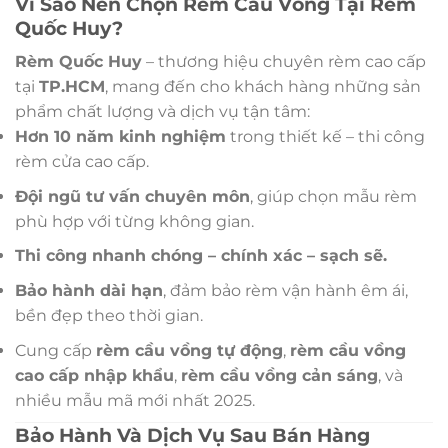
Vì Sao Nên Chọn Rèm Cầu Vồng Tại Rèm
Quốc Huy?
Rèm Quốc Huy
– thương hiệu chuyên rèm cao cấp
tại
TP.HCM
, mang đến cho khách hàng những sản
phẩm chất lượng và dịch vụ tận tâm:
Hơn 10 năm kinh nghiệm
trong thiết kế – thi công
rèm cửa cao cấp.
Đội ngũ tư vấn chuyên môn
, giúp chọn mẫu rèm
phù hợp với từng không gian.
Thi công nhanh chóng – chính xác – sạch sẽ.
Bảo hành dài hạn
, đảm bảo rèm vận hành êm ái,
bền đẹp theo thời gian.
Cung cấp
rèm cầu vồng tự động
,
rèm cầu vồng
cao cấp nhập khẩu
,
rèm cầu vồng cản sáng
, và
nhiều mẫu mã mới nhất 2025.
Bảo Hành Và Dịch Vụ Sau Bán Hàng