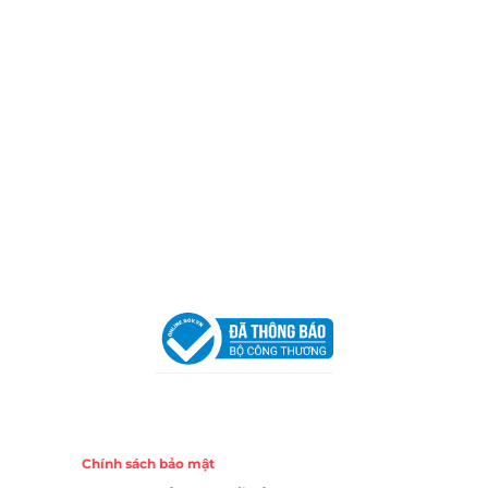
Thành phố Hồ Chí Minh (P.14 Q10).
Hotline:
0906 51 5537 – 0282 253 5537
Xưởng Sản Xuất:
C30 Thành Thái, Phường 9, Quận 10,
TP.HCM
Email:
congtycancin@gmail.com
Chi nhánh Nha Trang
Địa Chỉ:
86 Đường 23 Tháng 10, Phương Sài, Nha
Trang, Khánh Hòa
Hotline:
0906 51 5537 – 0282 253 5537
Email:
congtycancin@gmail.com
Chi nhánh Hà Nội - Đà Nẵng
VPĐD Tại Hà Nội:
13BT3 Vạn Phúc, Hà Đông, Hà Nội
VPĐD Tại Đà Nẵng :
Số 403 Nguyễn Hữu Thọ, Phường
Khuê Trung, Quận Cẩm Lệ, TP. Đà Nẵng
Chính sách
Chính sách bảo mật