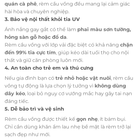
quán cà phê
, rèm cầu vồng đều mang lại cảm giác
hài hòa và chuyên nghiệp.
3. Bảo vệ nội thất khỏi tia UV
Ánh nắng gay gắt có thể làm
phai màu sơn tường,
hỏng sàn gỗ hoặc đồ da
.
Rèm cầu vồng với lớp vải đặc biệt có khả năng
chặn
đến 99% tia cực tím
, giúp kéo dài tuổi thọ cho nội
thất và giữ căn phòng luôn mới.
4. An toàn cho trẻ em và thú cưng
Nếu gia đình bạn có
trẻ nhỏ hoặc vật nuôi
, rèm cầu
vồng tự động là lựa chọn lý tưởng vì
không dùng
dây kéo
, loại bỏ nguy cơ vướng mắc hay gây tai nạn
đáng tiếc.
5. Dễ bảo trì và vệ sinh
Rèm cầu vồng được thiết kế
gọn nhẹ
, ít bám bụi.
Chỉ cần dùng khăn ẩm lau nhẹ bề mặt là rèm trở lại
sạch đẹp như mới.