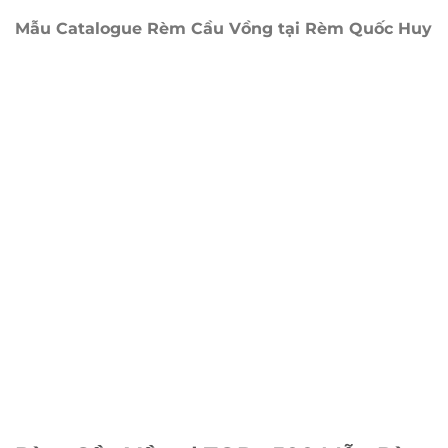
1,299,000₫.
là:
1,099,000₫.
Mẫu Catalogue Rèm Cầu Vồng tại Rèm Quốc Huy