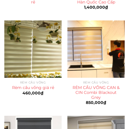
rẻ
Hàn Quốc Cao Cấp
1,400,000
₫
RÈM CẦU VỒNG
RÈM CẦU VỒNG
RÈM CẦU VỒNG CAN &
Rèm cầu vồng giá rẻ
CIN Combi Blackout
460,000
₫
Grey
850,000
₫