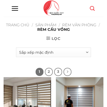
Chuyển
đến
nội
dung
TRANG CHỦ
/
SẢN PHẨM
/
RÈM VĂN PHÒNG
/
RÈM CẦU VỒNG
LỌC
1
2
3