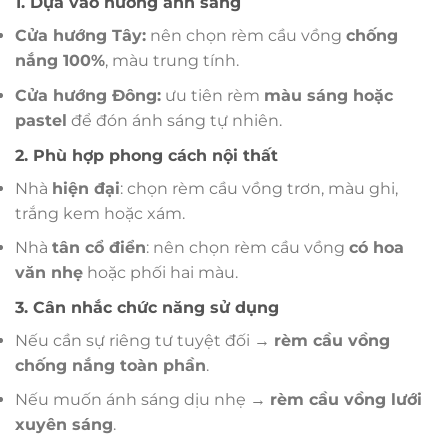
1. Dựa vào hướng ánh sáng
Cửa hướng Tây:
nên chọn rèm cầu vồng
chống
nắng 100%
, màu trung tính.
Cửa hướng Đông:
ưu tiên rèm
màu sáng hoặc
pastel
để đón ánh sáng tự nhiên.
2. Phù hợp phong cách nội thất
Nhà
hiện đại
: chọn rèm cầu vồng trơn, màu ghi,
trắng kem hoặc xám.
Nhà
tân cổ điển
: nên chọn rèm cầu vồng
có hoa
văn nhẹ
hoặc phối hai màu.
3. Cân nhắc chức năng sử dụng
Nếu cần sự riêng tư tuyệt đối →
rèm cầu vồng
chống nắng toàn phần
.
Nếu muốn ánh sáng dịu nhẹ →
rèm cầu vồng lưới
xuyên sáng
.