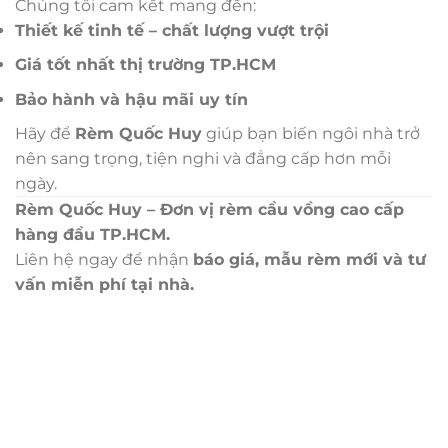
Chúng tôi cam kết mang đến:
Thiết kế tinh tế – chất lượng vượt trội
Giá tốt nhất thị trường TP.HCM
Bảo hành và hậu mãi uy tín
Hãy để
Rèm Quốc Huy
giúp bạn biến ngôi nhà trở
nên sang trọng, tiện nghi và đẳng cấp hơn mỗi
ngày.
Rèm Quốc Huy – Đơn vị rèm cầu vồng cao cấp
hàng đầu TP.HCM.
Liên hệ ngay để nhận
báo giá, mẫu rèm mới và tư
vấn miễn phí tại nhà.
Trụ sở chính
CÔNG TY TNHH CAN CIN VIỆT NAM
Mã số thuế:
0317918046
Địa Chỉ:
606/42 Đường 3 Tháng 2, Phường Diên Hồng,