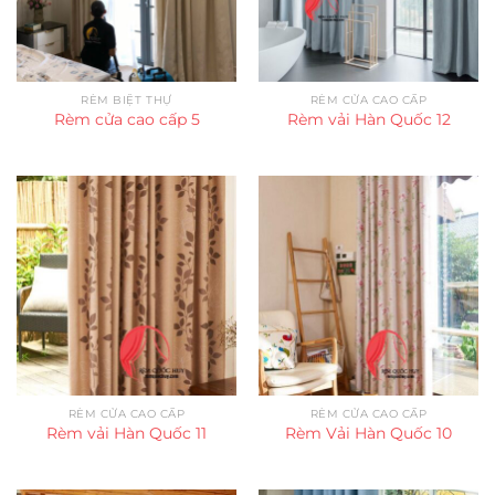
RÈM BIỆT THỰ
RÈM CỬA CAO CẤP
Rèm cửa cao cấp 5
Rèm vải Hàn Quốc 12
RÈM CỬA CAO CẤP
RÈM CỬA CAO CẤP
Rèm vải Hàn Quốc 11
Rèm Vải Hàn Quốc 10