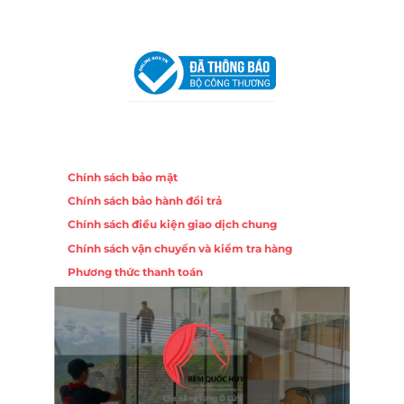
VPĐD Tại Hà Nội:
13BT3 Vạn Phúc, Hà Đông, Hà Nội
VPĐD Tại Đà Nẵng :
Số 403 Nguyễn Hữu Thọ, Phường
Khuê Trung, Quận Cẩm Lệ, TP. Đà Nẵng
Chính sách
Chính sách bảo mật
Chính sách bảo hành đổi trả
Chính sách điều kiện giao dịch chung
Chính sách vận chuyển và kiểm tra hàng
Phương thức thanh toán