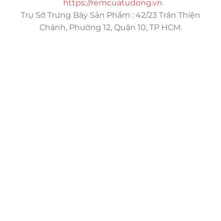
https://remcuatudong.vn
Trụ Sở Trưng Bày Sản Phẩm : 42/23 Trần Thiện
Chánh, Phường 12, Quận 10, TP HCM.
Trụ sở chính
CÔNG TY TNHH CAN CIN VIỆT NAM
Mã số thuế:
0317918046
Địa Chỉ:
606/42 Đường 3 Tháng 2, Phường Diên Hồng,
Thành phố Hồ Chí Minh (P.14 Q10).
Hotline:
0906 51 5537 – 0282 253 5537
Xưởng Sản Xuất:
C30 Thành Thái, Phường 9, Quận 10,
TP.HCM
Email:
congtycancin@gmail.com
Chi nhánh Nha Trang
Địa Chỉ:
86 Đường 23 Tháng 10, Phương Sài, Nha
Trang, Khánh Hòa
Hotline:
0906 51 5537 – 0282 253 5537
Email:
congtycancin@gmail.com
Chi nhánh Hà Nội - Đà Nẵng