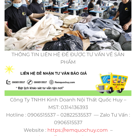
THÔNG TIN LIÊN HỆ ĐỂ ĐƯỢC TƯ VẤN VỀ SẢN
PHẨM
Công Ty TNHH Kinh Doanh Nội Thất Quốc Huy –
MST: 0314136393
Hotline : 0906515537 – 02822535537 — Zalo Tư Vấn :
0906515537
Website :
https://remquochuy.com
–