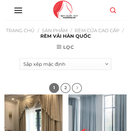
Chuyển
đến
nội
dung
TRANG CHỦ
/
SẢN PHẨM
/
RÈM CỬA CAO CẤP
/
RÈM VẢI HÀN QUỐC
LỌC
1
2