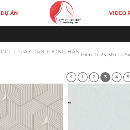
DỰ ÁN
VIDEO 
ƯỜNG
/
GIẤY DÁN TƯỜNG HÀN
Hiển thị 25–36 của 6
1
2
3
4
5