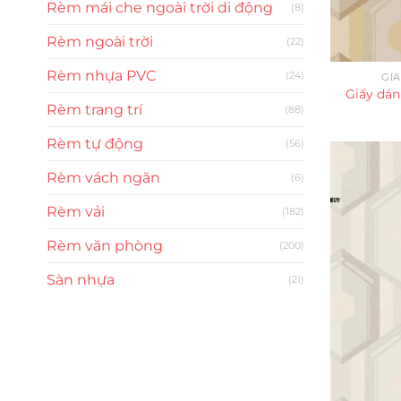
Rèm mái che ngoài trời di động
(8)
Rèm ngoài trời
(22)
Rèm nhựa PVC
(24)
GI
Giấy dán
Rèm trang trí
(88)
Rèm tự động
(56)
Rèm vách ngăn
(6)
Rèm vải
(182)
Rèm văn phòng
(200)
Sàn nhựa
(21)