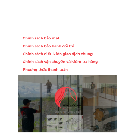
Chính sách
Chính sách bảo mật
Chính sách bảo hành đổi trả
ồng,
Chính sách điều kiện giao dịch chung
Chính sách vận chuyển và kiểm tra hàng
 10,
Phương thức thanh toán
Nội
ường