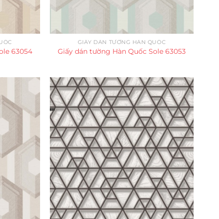
QUỐC
GIẤY DÁN TƯỜNG HÀN QUỐC
ole 63054
Giấy dán tường Hàn Quốc Sole 63053