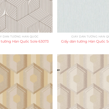
ẤY DÁN TƯỜNG HÀN QUỐC
GIẤY DÁN TƯỜNG HÀN 
 tường Hàn Quốc Sole 63073
Giấy dán tường Hàn Quốc S