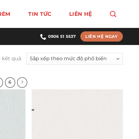
RÈM
TIN TỨC
LIÊN HỆ
LIÊN HỆ NGAY
0906 51 5537
4 kết quả
6