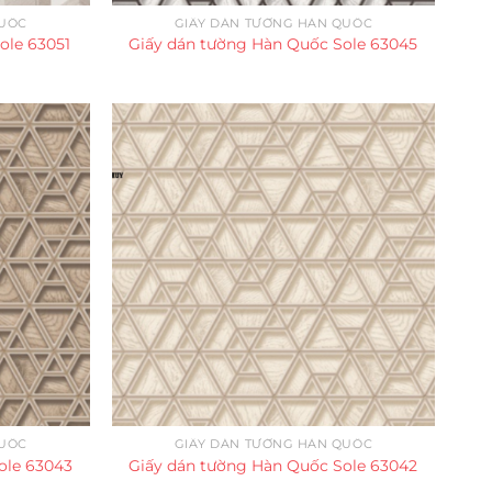
QUỐC
GIẤY DÁN TƯỜNG HÀN QUỐC
ole 63051
Giấy dán tường Hàn Quốc Sole 63045
QUỐC
GIẤY DÁN TƯỜNG HÀN QUỐC
ole 63043
Giấy dán tường Hàn Quốc Sole 63042