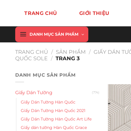
Chuyển
đến
TRANG CHỦ
GIỚI THIỆU
nội
dung
DANH MỤC SẢN PHẨM
TRANG CHỦ
/
SẢN PHẨM
/
GIẤY DÁN T
QUỐC SOLE
/
TRANG 3
DANH MỤC SẢN PHẨM
Giấy Dán Tường
(774)
Giấy Dán Tường Hàn Quốc
Giấy Dán Tường Hàn Quốc 2021
Giấy Dán Tường Hàn Quốc Art Life
Giấy dán tường Hàn Quốc Grace