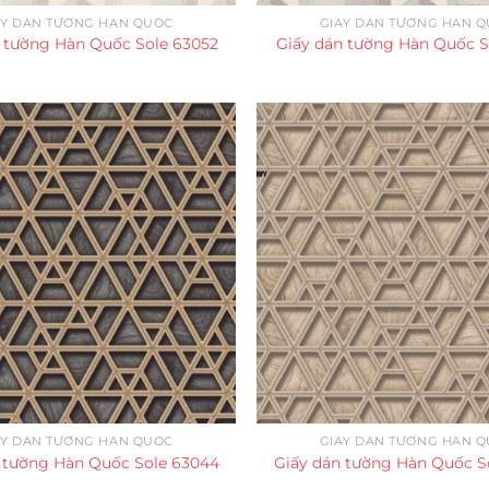
ẤY DÁN TƯỜNG HÀN QUỐC
GIẤY DÁN TƯỜNG HÀN 
 tường Hàn Quốc Sole 63052
Giấy dán tường Hàn Quốc S
ẤY DÁN TƯỜNG HÀN QUỐC
GIẤY DÁN TƯỜNG HÀN 
 tường Hàn Quốc Sole 63044
Giấy dán tường Hàn Quốc S