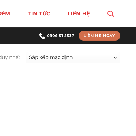
RÈM
TIN TỨC
LIÊN HỆ
LIÊN HỆ NGAY
0906 51 5537
 duy nhất