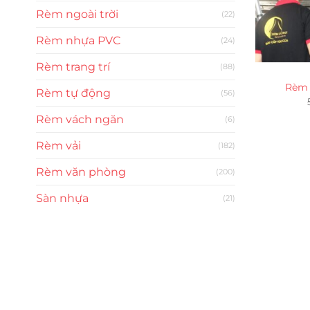
Rèm ngoài trời
(22)
Rèm nhựa PVC
(24)
Rèm trang trí
(88)
Rèm 
Rèm tự động
(56)
Rèm vách ngăn
(6)
Rèm vải
(182)
Rèm văn phòng
(200)
Sàn nhựa
(21)
Trụ sở chính
CÔNG TY TNHH CAN CIN VIỆT NAM
Mã số thuế:
0317918046