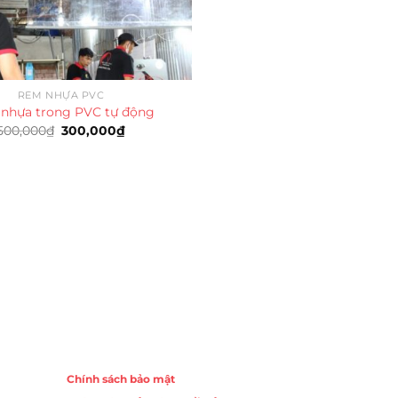
RÈM NHỰA PVC
nhựa trong PVC tự động
Giá
Giá
500,000
₫
300,000
₫
gốc
hiện
là:
tại
500,000₫.
là:
300,000₫.
Chính sách
Chính sách bảo mật