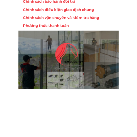
Chính sách bảo hành đổi trả
ồng,
Chính sách điều kiện giao dịch chung
Chính sách vận chuyển và kiểm tra hàng
 10,
Phương thức thanh toán
Nội
ường
Trụ 
Hồng
Hotl