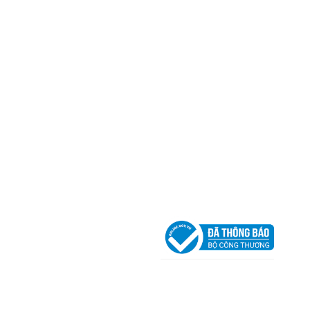
Địa Chỉ:
606/42 Đường 3 Tháng 2, Phường Diên H
Thành phố Hồ Chí Minh (P.14 Q10).
Hotline:
0906 51 5537 – 0282 253 5537
Xưởng Sản Xuất:
C30 Thành Thái, Phường 9, Quận
TP.HCM
Email:
congtycancin@gmail.com
Chi nhánh Nha Trang
Địa Chỉ:
86 Đường 23 Tháng 10, Phương Sài, Nha
Trang, Khánh Hòa
Hotline:
0906 51 5537 – 0282 253 5537
Email:
congtycancin@gmail.com
Chi nhánh Hà Nội - Đà Nẵng
VPĐD Tại Hà Nội:
13BT3 Vạn Phúc, Hà Đông, Hà 
VPĐD Tại Đà Nẵng :
Số 403 Nguyễn Hữu Thọ, Ph
Khuê Trung, Quận Cẩm Lệ, TP. Đà Nẵng