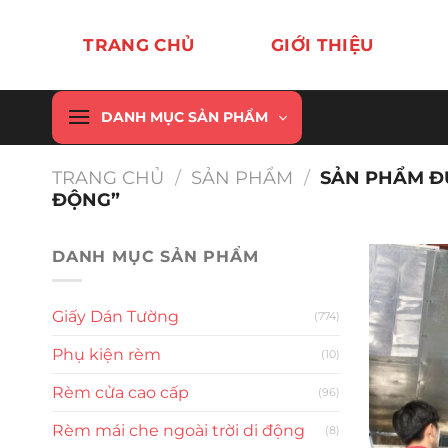
Chuyển
đến
TRANG CHỦ
GIỚI THIỆU
nội
dung
DANH MỤC SẢN PHẨM
TRANG CHỦ
/
SẢN PHẨM
/
SẢN PHẨM Đ
ĐỘNG”
DANH MỤC SẢN PHẨM
Giấy Dán Tường
(774)
Phụ kiện rèm
(10)
Rèm cửa cao cấp
(96)
Rèm mái che ngoài trời di động
(8)