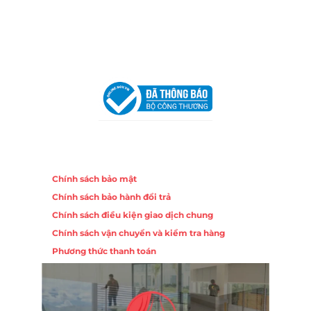
Email:
congtycancin@gmail.com
Chi nhánh Hà Nội - Đà Nẵng
VPĐD Tại Hà Nội:
13BT3 Vạn Phúc, Hà Đông, Hà Nội
VPĐD Tại Đà Nẵng :
Số 403 Nguyễn Hữu Thọ, Phường
Khuê Trung, Quận Cẩm Lệ, TP. Đà Nẵng
Chính sách
Chính sách bảo mật
Chính sách bảo hành đổi trả
Chính sách điều kiện giao dịch chung
Chính sách vận chuyển và kiểm tra hàng
Phương thức thanh toán