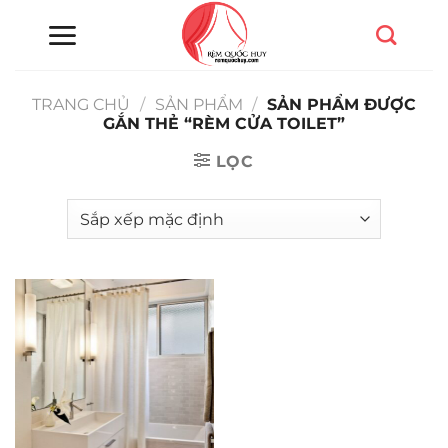
Chuyển
đến
nội
dung
TRANG CHỦ
/
SẢN PHẨM
/
SẢN PHẨM ĐƯỢC
GẮN THẺ “RÈM CỬA TOILET”
LỌC