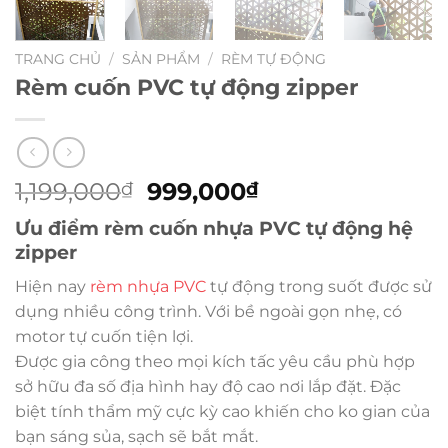
TRANG CHỦ
/
SẢN PHẨM
/
RÈM TỰ ĐỘNG
Rèm cuốn PVC tự động zipper
Giá
Giá
1,199,000
999,000
₫
₫
gốc
hiện
Ưu điểm rèm cuốn nhựa PVC tự động hệ
là:
tại
zipper
1,199,000₫.
là:
999,000₫.
Hiện nay
rèm nhựa PVC
tự động trong suốt được sử
dụng nhiều công trình. Với bề ngoài gọn nhẹ, có
motor tự cuốn tiện lợi.
Được gia công theo mọi kích tấc yêu cầu phù hợp
sở hữu đa số địa hình hay độ cao nơi lắp đặt. Đặc
biệt tính thẩm mỹ cực kỳ cao khiến cho ko gian của
bạn sáng sủa, sạch sẽ bắt mắt.