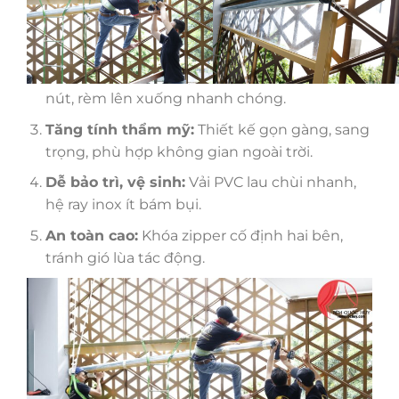
Che nắng 100%, chống tia UV:
Bảo vệ nội
thất, sức khỏe gia đình.
Hoạt động êm ái, tự động hóa:
Chỉ cần nhấn
nút, rèm lên xuống nhanh chóng.
Tăng tính thẩm mỹ:
Thiết kế gọn gàng, sang
trọng, phù hợp không gian ngoài trời.
Dễ bảo trì, vệ sinh:
Vải PVC lau chùi nhanh,
hệ ray inox ít bám bụi.
An toàn cao:
Khóa zipper cố định hai bên,
tránh gió lùa tác động.