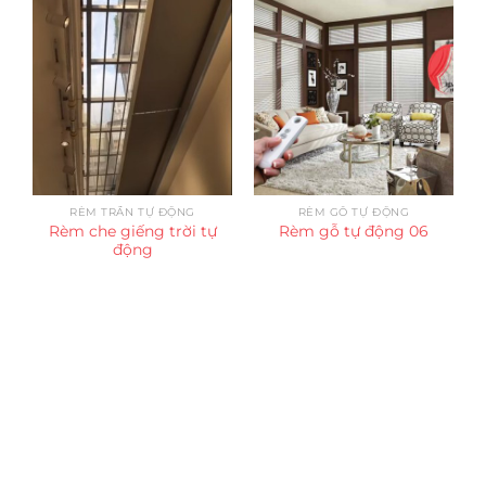
RÈM TRẦN TỰ ĐỘNG
RÈM GỖ TỰ ĐỘNG
Rèm che giếng trời tự
Rèm gỗ tự động 06
động
Trụ sở chính
CÔNG TY TNHH CAN CIN VIỆT NAM
Mã số thuế:
0317918046
Địa Chỉ:
606/42 Đường 3 Tháng 2, Phường Diên Hồng,
Thành phố Hồ Chí Minh (P.14 Q10).
Hotline:
0906 51 5537 – 0282 253 5537