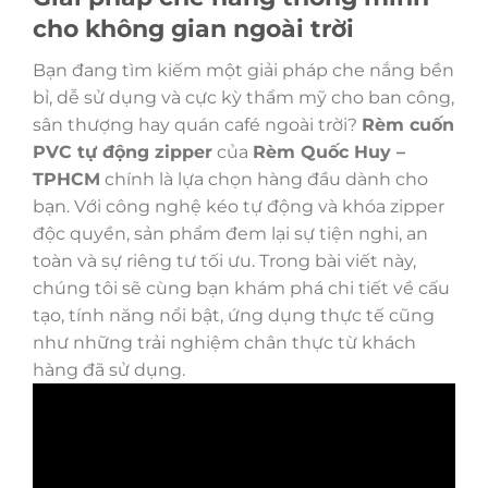
cho không gian ngoài trời
Bạn đang tìm kiếm một giải pháp che nắng bền
bỉ, dễ sử dụng và cực kỳ thẩm mỹ cho ban công,
sân thượng hay quán café ngoài trời?
Rèm cuốn
PVC tự động zipper
của
Rèm Quốc Huy –
TPHCM
chính là lựa chọn hàng đầu dành cho
bạn. Với công nghệ kéo tự động và khóa zipper
độc quyền, sản phẩm đem lại sự tiện nghi, an
toàn và sự riêng tư tối ưu. Trong bài viết này,
chúng tôi sẽ cùng bạn khám phá chi tiết về cấu
tạo, tính năng nổi bật, ứng dụng thực tế cũng
như những trải nghiệm chân thực từ khách
hàng đã sử dụng.