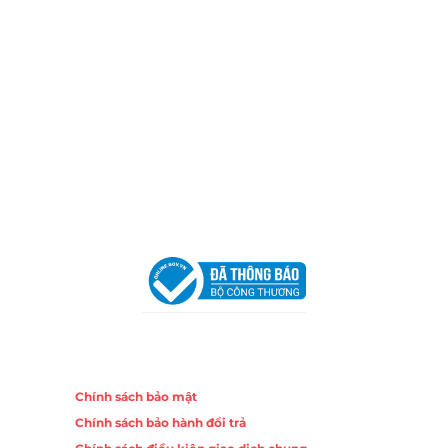
Xưởng Sản Xuất:
C30 Thành Thái, Phường 9, Quận 10,
TP.HCM
Email:
congtycancin@gmail.com
Chi nhánh Nha Trang
Địa Chỉ:
86 Đường 23 Tháng 10, Phương Sài, Nha
Trang, Khánh Hòa
Hotline:
0906 51 5537 – 0282 253 5537
Email:
congtycancin@gmail.com
Chi nhánh Hà Nội - Đà Nẵng
VPĐD Tại Hà Nội:
13BT3 Vạn Phúc, Hà Đông, Hà Nội
VPĐD Tại Đà Nẵng :
Số 403 Nguyễn Hữu Thọ, Phường
Khuê Trung, Quận Cẩm Lệ, TP. Đà Nẵng
Chính sách
Chính sách bảo mật
Chính sách bảo hành đổi trả