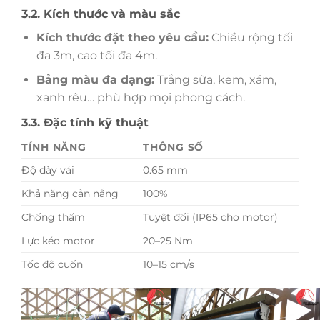
3.2. Kích thước và màu sắc
Kích thước đặt theo yêu cầu:
Chiều rộng tối
đa 3m, cao tối đa 4m.
Bảng màu đa dạng:
Trắng sữa, kem, xám,
xanh rêu… phù hợp mọi phong cách.
3.3. Đặc tính kỹ thuật
TÍNH NĂNG
THÔNG SỐ
Độ dày vải
0.65 mm
Khả năng cản nắng
100%
Chống thấm
Tuyệt đối (IP65 cho motor)
Lực kéo motor
20–25 Nm
Tốc độ cuốn
10–15 cm/s
4. Ưu điểm nổi bật Rèm cuốn PVC tự
động zipper