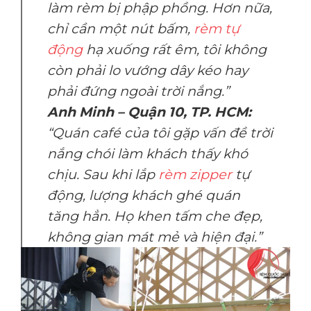
làm rèm bị phập phồng. Hơn nữa,
chỉ cần một nút bấm,
rèm tự
động
hạ xuống rất êm, tôi không
còn phải lo vướng dây kéo hay
phải đứng ngoài trời nắng.”
Anh Minh – Quận 10, TP. HCM:
“Quán café của tôi gặp vấn đề trời
nắng chói làm khách thấy khó
chịu. Sau khi lắp
rèm zipper
tự
động, lượng khách ghé quán
tăng hẳn. Họ khen tấm che đẹp,
không gian mát mẻ và hiện đại.”