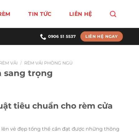
RÈM
TIN TỨC
LIÊN HỆ
LIÊN HỆ NGAY
0906 51 5537
RÈM VẢI
/
RÈM VẢI PHÒNG NGỦ
 sang trọng
uật tiêu chuẩn cho rèm cửa
 lên vẻ đẹp tổng thể cần đạt được những thông