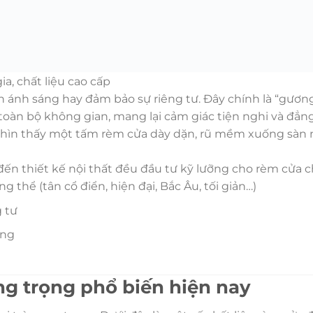
, chất liệu cao cấp
n ánh sáng hay đảm bảo sự riêng tư. Đây chính là “gươ
toàn bộ không gian, mang lại cảm giác tiện nghi và đẳng
nhìn thấy một tấm rèm cửa dày dặn, rũ mềm xuống sàn n
n thiết kế nội thất đều đầu tư kỹ lưỡng cho rèm cửa ch
thể (tân cổ điển, hiện đại, Bắc Âu, tối giản…)
g tư
ợng
ng trọng phổ biến hiện nay