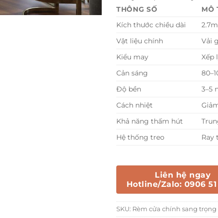
THÔNG SỐ
MÔ 
Kích thước chiều dài
2.7m
Vật liệu chính
Vải 
Kiểu may
Xếp 
Cản sáng
80–1
Độ bền
3–5 
Cách nhiệt
Giảm
Khả năng thấm hút
Trung
Hệ thống treo
Ray 
Liên hệ ngay
Hotline/Zalo: 0906 51
SKU:
Rèm cửa chính sang trọng