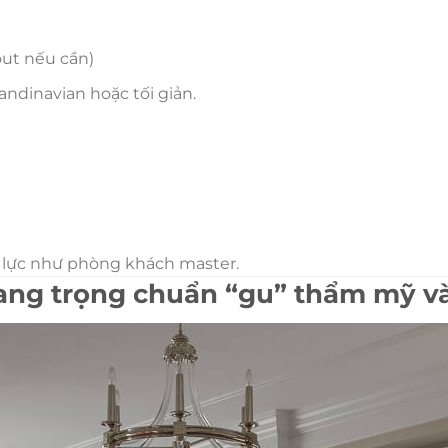
out nếu cần)
ndinavian hoặc tối giản.
 lực như phòng khách master.
ang trọng chuẩn “gu” thẩm mỹ v