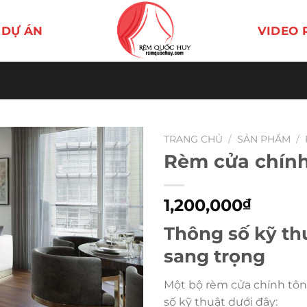
DỰ ÁN
VIDEO 
TRANG CHỦ
/
SẢN PHẨM
/
Rèm cửa chính
1,200,000
₫
Thông số kỹ th
sang trọng
Một bộ rèm cửa chính tôn
số kỹ thuật dưới đây: