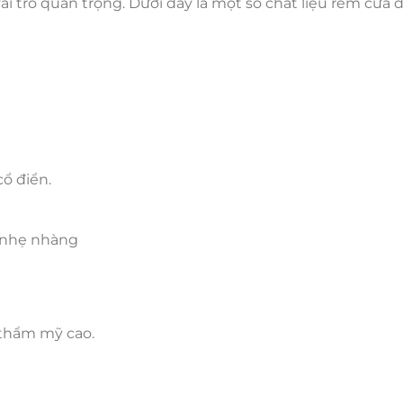
ai trò quan trọng. Dưới đây là một số chất liệu rèm cửa 
ổ điển.
 nhẹ nhàng
 thẩm mỹ cao.