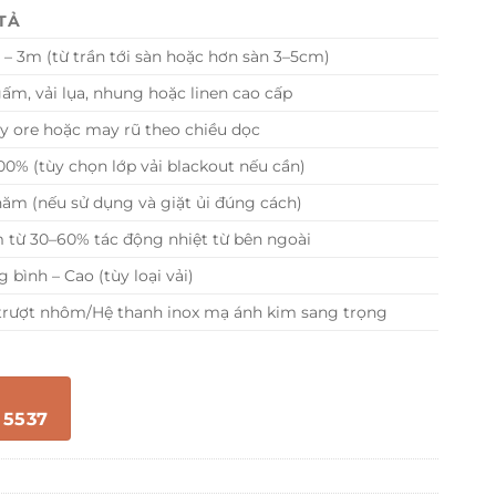
TẢ
 – 3m (từ trần tới sàn hoặc hơn sàn 3–5cm)
gấm, vải lụa, nhung hoặc linen cao cấp
ly ore hoặc may rũ theo chiều dọc
00% (tùy chọn lớp vải blackout nếu cần)
năm (nếu sử dụng và giặt ủi đúng cách)
 từ 30–60% tác động nhiệt từ bên ngoài
 bình – Cao (tùy loại vải)
trượt nhôm/Hệ thanh inox mạ ánh kim sang trọng
 5537