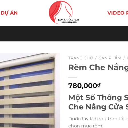
DỰ ÁN
VIDEO 
TRANG CHỦ
/
SẢN PHẨM
/
Rèm Che Nắng
780,000
₫
Một Số Thông 
Che Nắng Cửa 
Dưới đây là bảng tóm tắt
chọn mua rèm: