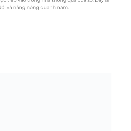
rực tiếp vào trong nhà thông qua cửa sổ. Đây là
t đới và nắng nóng quanh năm.