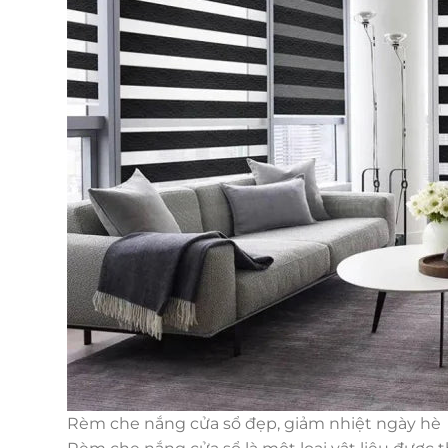
Rèm che nắng cửa sổ đẹp, giảm nhiệt ngày hè