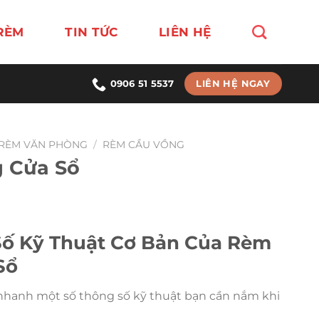
RÈM
TIN TỨC
LIÊN HỆ
LIÊN HỆ NGAY
0906 51 5537
RÈM VĂN PHÒNG
/
RÈM CẦU VỒNG
 Cửa Sổ
Số Kỹ Thuật Cơ Bản Của Rèm
Sổ
 nhanh một số thông số kỹ thuật bạn cần nắm khi