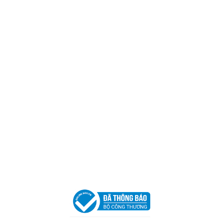
Trụ sở chính
CÔNG TY TNHH CAN CIN VIỆT NAM
Mã số thuế:
0317918046
Địa Chỉ:
606/42 Đường 3 Tháng 2, Phường Diên Hồng,
Thành phố Hồ Chí Minh (P.14 Q10).
Hotline:
0906 51 5537 – 0282 253 5537
Xưởng Sản Xuất:
C30 Thành Thái, Phường 9, Quận 10,
TP.HCM
Email:
congtycancin@gmail.com
Chi nhánh Nha Trang
Địa Chỉ:
86 Đường 23 Tháng 10, Phương Sài, Nha
Trang, Khánh Hòa
Hotline:
0906 51 5537 – 0282 253 5537
Email:
congtycancin@gmail.com
Chi nhánh Hà Nội - Đà Nẵng
VPĐD Tại Hà Nội:
13BT3 Vạn Phúc, Hà Đông, Hà Nội
VPĐD Tại Đà Nẵng :
Số 403 Nguyễn Hữu Thọ, Phường
Khuê Trung, Quận Cẩm Lệ, TP. Đà Nẵng