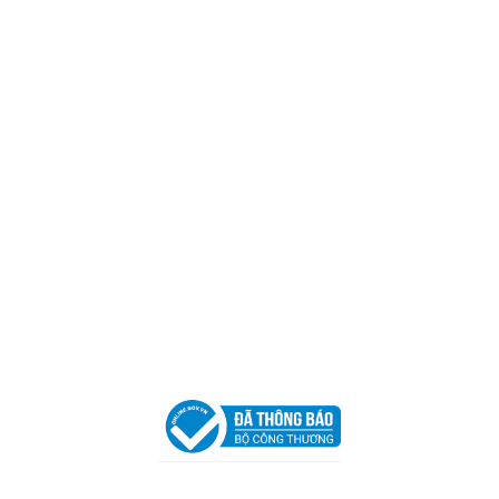
CÔNG TY TNHH CAN CIN VIỆT NAM
Mã số thuế:
0317918046
Địa Chỉ:
606/42 Đường 3 Tháng 2, Phường Diên Hồng,
Thành phố Hồ Chí Minh (P.14 Q10).
Hotline:
0906 51 5537 – 0282 253 5537
Xưởng Sản Xuất:
C30 Thành Thái, Phường 9, Quận 10,
TP.HCM
Email:
congtycancin@gmail.com
Chi nhánh Nha Trang
Địa Chỉ:
86 Đường 23 Tháng 10, Phương Sài, Nha
Trang, Khánh Hòa
Hotline:
0906 51 5537 – 0282 253 5537
Email:
congtycancin@gmail.com
Chi nhánh Hà Nội - Đà Nẵng
VPĐD Tại Hà Nội:
13BT3 Vạn Phúc, Hà Đông, Hà Nội
VPĐD Tại Đà Nẵng :
Số 403 Nguyễn Hữu Thọ, Phường
Khuê Trung, Quận Cẩm Lệ, TP. Đà Nẵng