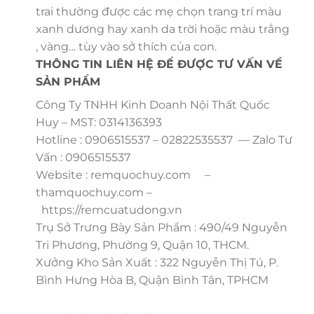
trai thường được các mẹ chọn trang trí màu
xanh dương hay xanh da trời hoặc màu trắng
, vàng… tùy vào sở thích của con.
THÔNG TIN LIÊN HỆ ĐỂ ĐƯỢC TƯ VẤN VỀ
SẢN PHẨM
Công Ty TNHH Kinh Doanh Nội Thất Quốc
Huy – MST: 0314136393
Hotline : 0906515537 – 02822535537 — Zalo Tư
Vấn : 0906515537
Website : remquochuy.com –
thamquochuy.com –
https://remcuatudong.vn
Trụ Sở Trưng Bày Sản Phẩm : 490/49 Nguyễn
Tri Phương, Phường 9, Quận 10, THCM.
Xưởng Kho Sản Xuất : 322 Nguyễn Thị Tú, P.
Bình Hưng Hòa B, Quận Bình Tân, TPHCM