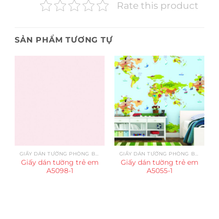
Rate this product
SẢN PHẨM TƯƠNG TỰ
GIẤY DÁN TƯỜNG PHÒNG BÉ GÁI
GIẤY DÁN TƯỜNG PHÒNG BÉ TRAI
Giấy dán tường trẻ em
Giấy dán tường trẻ em
A5098-1
A5055-1
Trụ sở chính