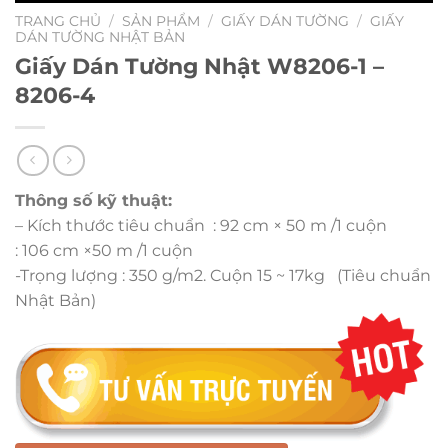
TRANG CHỦ
/
SẢN PHẨM
/
GIẤY DÁN TƯỜNG
/
GIẤY
DÁN TƯỜNG NHẬT BẢN
Giấy Dán Tường Nhật W8206-1 –
8206-4
Thông số kỹ thuật:
– Kích thước tiêu chuẩn : 92 cm × 50 m /1 cuộn
: 106 cm ×50 m /1 cuộn
-Trọng lượng : 350 g/m2. Cuộn 15 ~ 17kg (Tiêu chuẩn
Nhật Bản)