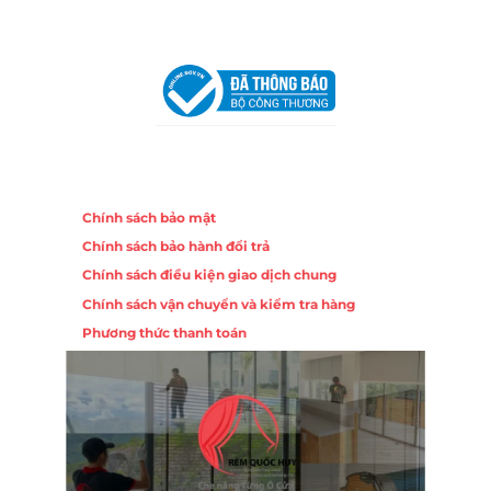
VPĐD Tại Hà Nội:
13BT3 Vạn Phúc, Hà Đông, Hà Nội
VPĐD Tại Đà Nẵng :
Số 403 Nguyễn Hữu Thọ, Phường
Khuê Trung, Quận Cẩm Lệ, TP. Đà Nẵng
Chính sách
Chính sách bảo mật
Chính sách bảo hành đổi trả
Chính sách điều kiện giao dịch chung
Chính sách vận chuyển và kiểm tra hàng
Phương thức thanh toán