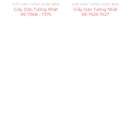
GIẤY DÁN TƯỜNG NHẬT BẢN
GIẤY DÁN TƯỜNG NHẬT BẢN
Giấy Dán Tường Nhật
Giấy Dán Tường Nhật
RE-7368 – 7375
RE-7426-7427
Trụ sở chính
CÔNG TY TNHH CAN CIN VIỆT NAM
Mã số thuế:
0317918046
Địa Chỉ:
606/42 Đường 3 Tháng 2, Phường Diên Hồng,
Thành phố Hồ Chí Minh (P.14 Q10).
Hotline:
0906 51 5537 – 0282 253 5537
Xưởng Sản Xuất:
C30 Thành Thái, Phường 9, Quận 10,
TP.HCM
Email:
congtycancin@gmail.com
Chi nhánh Nha Trang
Địa Chỉ:
86 Đường 23 Tháng 10, Phương Sài, Nha
Trang, Khánh Hòa
Hotline:
0906 51 5537 – 0282 253 5537
Email:
congtycancin@gmail.com
Chi nhánh Hà Nội - Đà Nẵng