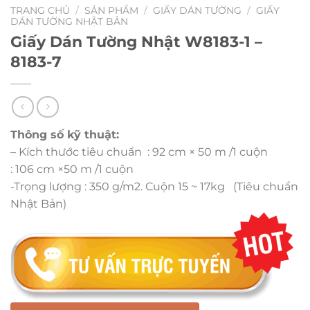
TRANG CHỦ
/
SẢN PHẨM
/
GIẤY DÁN TƯỜNG
/
GIẤY
DÁN TƯỜNG NHẬT BẢN
Giấy Dán Tường Nhật W8183-1 –
8183-7
Thông số kỹ thuật:
– Kích thước tiêu chuẩn : 92 cm × 50 m /1 cuộn
: 106 cm ×50 m /1 cuộn
-Trọng lượng : 350 g/m2. Cuộn 15 ~ 17kg (Tiêu chuẩn
Nhật Bản)