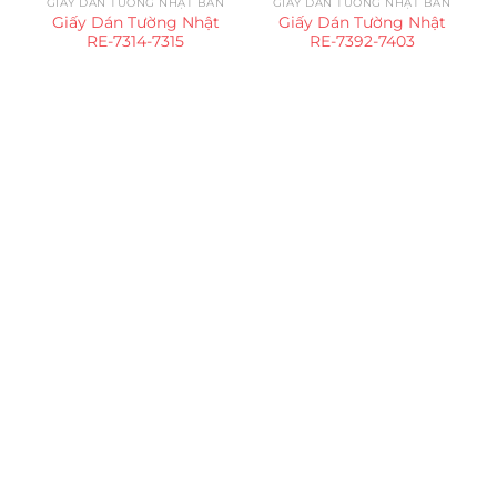
GIẤY DÁN TƯỜNG NHẬT BẢN
GIẤY DÁN TƯỜNG NHẬT BẢN
Giấy Dán Tường Nhật
Giấy Dán Tường Nhật
RE-7314-7315
RE-7392-7403
Trụ sở chính
CÔNG TY TNHH CAN CIN VIỆT NAM
Mã số thuế:
0317918046
Địa Chỉ:
606/42 Đường 3 Tháng 2, Phường Diên Hồng,
Thành phố Hồ Chí Minh (P.14 Q10).
Hotline:
0906 51 5537 – 0282 253 5537
Xưởng Sản Xuất:
C30 Thành Thái, Phường 9, Quận 10,
TP.HCM
Email:
congtycancin@gmail.com
Chi nhánh Nha Trang
Địa Chỉ:
86 Đường 23 Tháng 10, Phương Sài, Nha
Trang, Khánh Hòa
Hotline:
0906 51 5537 – 0282 253 5537
Email:
congtycancin@gmail.com
Chi nhánh Hà Nội - Đà Nẵng
VPĐD Tại Hà Nội:
13BT3 Vạn Phúc, Hà Đông, Hà Nội