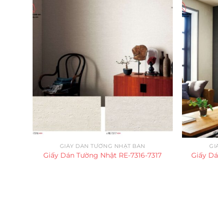
GIẤY DÁN TƯỜNG NHẬT BẢN
GI
Giấy Dán Tường Nhật RE-7316-7317
Giấy Dá
Trụ sở chính
CÔNG TY TNHH CAN CIN VIỆT NAM