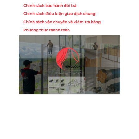
Chính sách bảo hành đổi trả
ồng,
Chính sách điều kiện giao dịch chung
Chính sách vận chuyển và kiểm tra hàng
 10,
Phương thức thanh toán
Nội
ường
Trụ 
Hồng