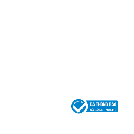
Mã số thuế:
0317918046
Địa Chỉ:
606/42 Đường 3 Tháng 2, Phường Diên H
Thành phố Hồ Chí Minh (P.14 Q10).
Hotline:
0906 51 5537 – 0282 253 5537
Xưởng Sản Xuất:
C30 Thành Thái, Phường 9, Quận
TP.HCM
Email:
congtycancin@gmail.com
Chi nhánh Nha Trang
Địa Chỉ:
86 Đường 23 Tháng 10, Phương Sài, Nha
Trang, Khánh Hòa
Hotline:
0906 51 5537 – 0282 253 5537
Email:
congtycancin@gmail.com
Chi nhánh Hà Nội - Đà Nẵng
VPĐD Tại Hà Nội:
13BT3 Vạn Phúc, Hà Đông, Hà 
VPĐD Tại Đà Nẵng :
Số 403 Nguyễn Hữu Thọ, Ph
Khuê Trung, Quận Cẩm Lệ, TP. Đà Nẵng