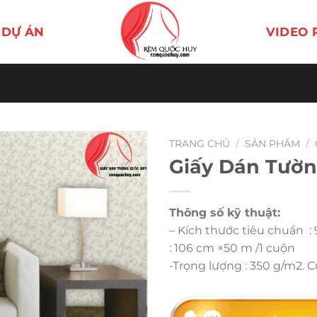
DỰ ÁN
VIDEO 
TRANG CHỦ
/
SẢN PHẨM
/
Giấy Dán Tườ
Thông số kỹ thuật:
– Kích thước tiêu chuẩn :
: 106 cm ×50 m /1 cuộn
-Trọng lượng : 350 g/m2. 