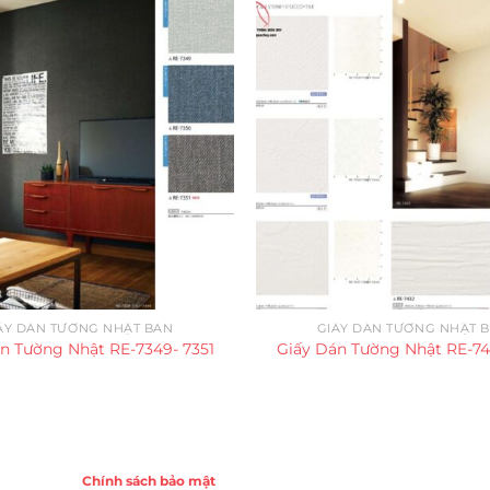
ẤY DÁN TƯỜNG NHẬT BẢN
GIẤY DÁN TƯỜNG NHẬT 
n Tường Nhật RE-7349- 7351
Giấy Dán Tường Nhật RE-74
Chính sách
Chính sách bảo mật