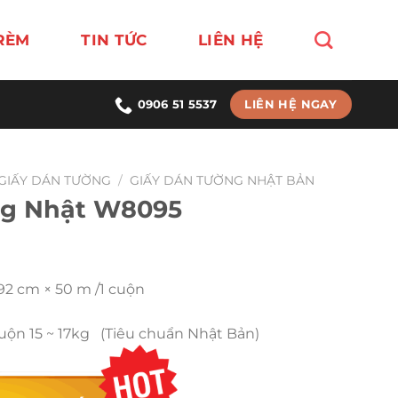
RÈM
TIN TỨC
LIÊN HỆ
LIÊN HỆ NGAY
0906 51 5537
GIẤY DÁN TƯỜNG
/
GIẤY DÁN TƯỜNG NHẬT BẢN
ng Nhật W8095
 92 cm × 50 m /1 cuộn
Cuộn 15 ~ 17kg (Tiêu chuẩn Nhật Bản)