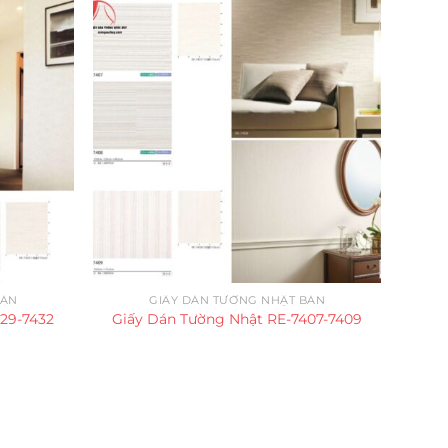
BẢN
GIẤY DÁN TƯỜNG NHẬT BẢN
29-7432
Giấy Dán Tường Nhật RE-7407-7409
Giấy