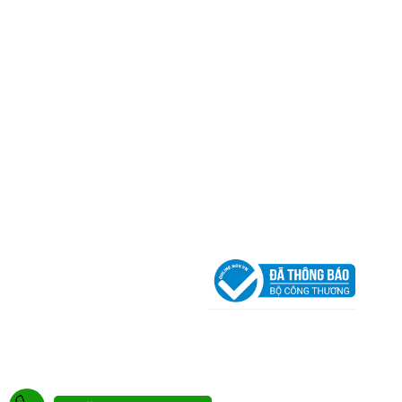
Thành phố Hồ Chí Minh (P.14 Q10).
Hotline:
0906 51 5537 – 0282 253 5537
Xưởng Sản Xuất:
C30 Thành Thái, Phường 9, Quận
TP.HCM
Email:
congtycancin@gmail.com
Chi nhánh Nha Trang
Địa Chỉ:
86 Đường 23 Tháng 10, Phương Sài, Nha
Trang, Khánh Hòa
Hotline:
0906 51 5537 – 0282 253 5537
Email:
congtycancin@gmail.com
Chi nhánh Hà Nội - Đà Nẵng
VPĐD Tại Hà Nội:
13BT3 Vạn Phúc, Hà Đông, Hà 
VPĐD Tại Đà Nẵng :
Số 403 Nguyễn Hữu Thọ, Ph
Khuê Trung, Quận Cẩm Lệ, TP. Đà Nẵng