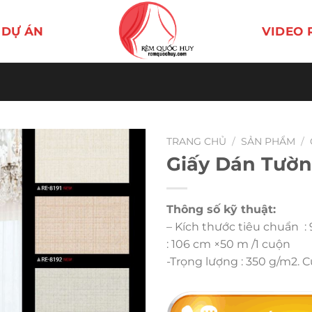
DỰ ÁN
VIDEO 
TRANG CHỦ
/
SẢN PHẨM
/
Giấy Dán Tườn
Thông số kỹ thuật:
– Kích thước tiêu chuẩn :
: 106 cm ×50 m /1 cuộn
-Trọng lượng : 350 g/m2. 