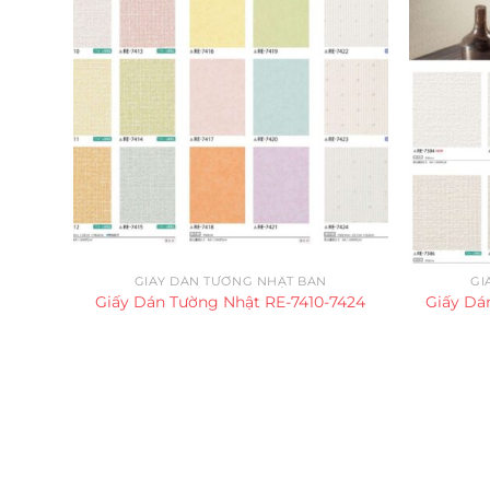
GIẤY DÁN TƯỜNG NHẬT BẢN
GI
Giấy Dán Tường Nhật RE-7410-7424
Giấy Dá
Trụ sở chính
CÔNG TY TNHH CAN CIN VIỆT NAM
Mã số thuế:
0317918046
Địa Chỉ:
606/42 Đường 3 Tháng 2, Phường Diên H