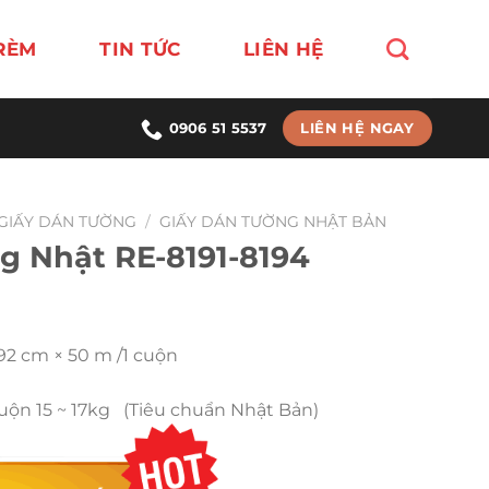
RÈM
TIN TỨC
LIÊN HỆ
LIÊN HỆ NGAY
0906 51 5537
GIẤY DÁN TƯỜNG
/
GIẤY DÁN TƯỜNG NHẬT BẢN
g Nhật RE-8191-8194
 92 cm × 50 m /1 cuộn
Cuộn 15 ~ 17kg (Tiêu chuẩn Nhật Bản)