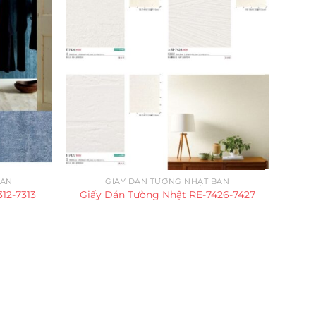
BẢN
GIẤY DÁN TƯỜNG NHẬT BẢN
12-7313
Giấy Dán Tường Nhật RE-7426-7427
Giấy