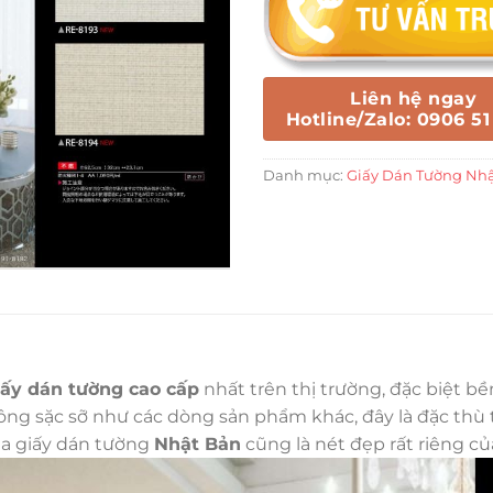
Liên hệ ngay
Hotline/Zalo: 0906 51
Danh mục:
Giấy Dán Tường Nh
iấy dán tường cao cấp
nhất trên thị trường, đặc biệt b
g sặc sỡ như các dòng sản phẩm khác, đây là đặc thù tr
ủa giấy dán tường
Nhật Bản
cũng là nét đẹp rất riêng c