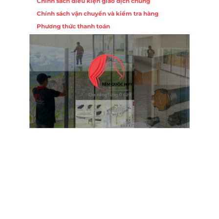
Chính sách điều kiện giao dịch chung
Chính sách vận chuyển và kiểm tra hàng
 10,
Phương thức thanh toán
Nội
ường
Trụ 
Hồng
Hotl