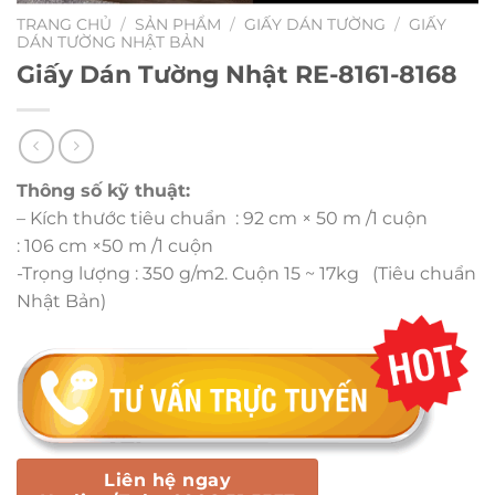
TRANG CHỦ
/
SẢN PHẨM
/
GIẤY DÁN TƯỜNG
/
GIẤY
DÁN TƯỜNG NHẬT BẢN
Giấy Dán Tường Nhật RE-8161-8168
Thông số kỹ thuật:
– Kích thước tiêu chuẩn : 92 cm × 50 m /1 cuộn
: 106 cm ×50 m /1 cuộn
-Trọng lượng : 350 g/m2. Cuộn 15 ~ 17kg (Tiêu chuẩn
Nhật Bản)
Liên hệ ngay