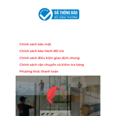
Khuê Trung, Quận Cẩm Lệ, TP. Đà Nẵng
Chính sách
Chính sách bảo mật
Chính sách bảo hành đổi trả
Chính sách điều kiện giao dịch chung
Chính sách vận chuyển và kiểm tra hàng
Phương thức thanh toán