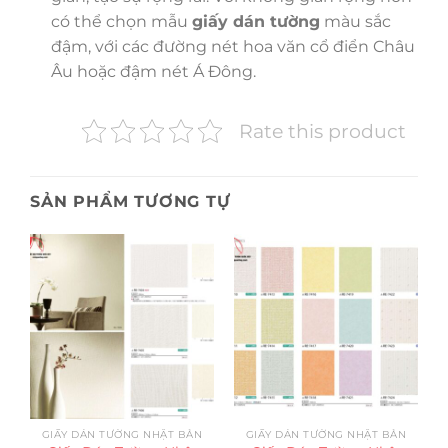
có thể chọn mẫu
giấy dán tường
màu sắc
đậm, với các đường nét hoa văn cổ điển Châu
Âu hoặc đậm nét Á Đông.
Rate this product
SẢN PHẨM TƯƠNG TỰ
GIẤY DÁN TƯỜNG NHẬT BẢN
GIẤY DÁN TƯỜNG NHẬT BẢN