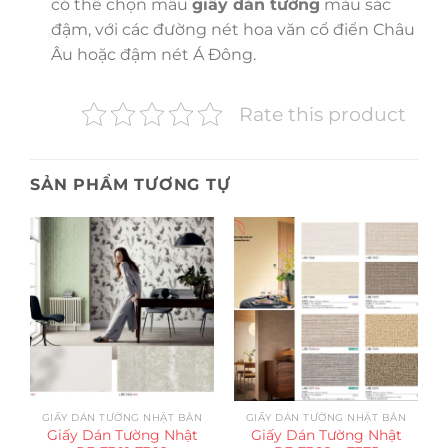
có thể chọn mẫu
giấy dán tường
màu sắc
đậm, với các đường nét hoa văn cổ điển Châu
Âu hoặc đậm nét Á Đông.
Rate this product
SẢN PHẨM TƯƠNG TỰ
GIẤY DÁN TƯỜNG NHẬT BẢN
GIẤY DÁN TƯỜNG NHẬT BẢN
Giấy Dán Tường Nhật
Giấy Dán Tường Nhật