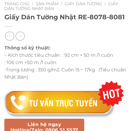
TRANG CHỦ
/
SẢN PHẨM
/
GIẤY DÁN TƯỜNG
/
GIẤY
DÁN TƯỜNG NHẬT BẢN
Giấy Dán Tường Nhật RE-8078-8081
Thông số kỹ thuật:
– Kích thước tiêu chuẩn : 92 cm × 50 m /1 cuộn
: 106 cm ×50 m /1 cuộn
-Trọng lượng : 350 g/m2. Cuộn 15 ~ 17kg (Tiêu chuẩn
Nhật Bản)
Liên hệ ngay
Hotline/Zalo: 0906 51 5537