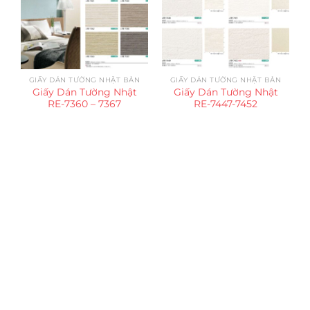
GIẤY DÁN TƯỜNG NHẬT BẢN
GIẤY DÁN TƯỜNG NHẬT BẢN
Giấy Dán Tường Nhật
Giấy Dán Tường Nhật
RE-7360 – 7367
RE-7447-7452
Trụ sở chính
CÔNG TY TNHH CAN CIN VIỆT NAM
Mã số thuế:
0317918046
Địa Chỉ:
606/42 Đường 3 Tháng 2, Phường Diên Hồng,
Thành phố Hồ Chí Minh (P.14 Q10).
Hotline:
0906 51 5537 – 0282 253 5537
Xưởng Sản Xuất:
C30 Thành Thái, Phường 9, Quận 10,
TP.HCM
Email:
congtycancin@gmail.com
Chi nhánh Nha Trang