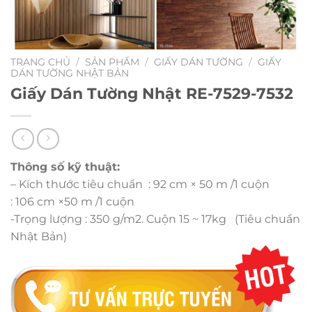
TRANG CHỦ
/
SẢN PHẨM
/
GIẤY DÁN TƯỜNG
/
GIẤY
DÁN TƯỜNG NHẬT BẢN
Giấy Dán Tường Nhật RE-7529-7532
Thông số kỹ thuật:
– Kích thước tiêu chuẩn : 92 cm × 50 m /1 cuộn
: 106 cm ×50 m /1 cuộn
-Trọng lượng : 350 g/m2. Cuộn 15 ~ 17kg (Tiêu chuẩn
Nhật Bản)