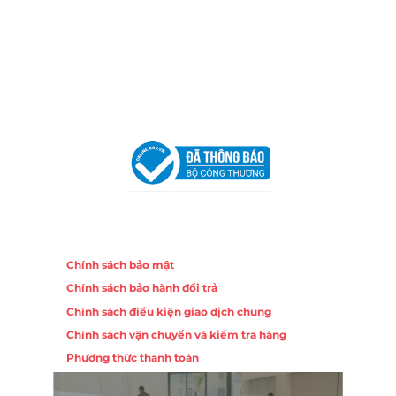
Địa Chỉ:
86 Đường 23 Tháng 10, Phương Sài, Nha
Trang, Khánh Hòa
Hotline:
0906 51 5537 – 0282 253 5537
Email:
congtycancin@gmail.com
Chi nhánh Hà Nội - Đà Nẵng
VPĐD Tại Hà Nội:
13BT3 Vạn Phúc, Hà Đông, Hà Nội
VPĐD Tại Đà Nẵng :
Số 403 Nguyễn Hữu Thọ, Phường
Khuê Trung, Quận Cẩm Lệ, TP. Đà Nẵng
Chính sách
Chính sách bảo mật
Chính sách bảo hành đổi trả
Chính sách điều kiện giao dịch chung
Chính sách vận chuyển và kiểm tra hàng
Phương thức thanh toán