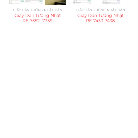
GIẤY DÁN TƯỜNG NHẬT BẢN
GIẤY DÁN TƯỜNG NHẬT BẢN
Giấy Dán Tường Nhật
Giấy Dán Tường Nhật
RE-7352- 7359
RE-7433-7438
Trụ sở chính
CÔNG TY TNHH CAN CIN VIỆT NAM
Mã số thuế:
0317918046
Địa Chỉ:
606/42 Đường 3 Tháng 2, Phường Diên Hồng,
Thành phố Hồ Chí Minh (P.14 Q10).
Hotline:
0906 51 5537 – 0282 253 5537
Xưởng Sản Xuất:
C30 Thành Thái, Phường 9, Quận 10,
TP.HCM
Email:
congtycancin@gmail.com
Chi nhánh Nha Trang
Địa Chỉ:
86 Đường 23 Tháng 10, Phương Sài, Nha
Trang, Khánh Hòa
Hotline:
0906 51 5537 – 0282 253 5537
Email:
congtycancin@gmail.com
Chi nhánh Hà Nội - Đà Nẵng