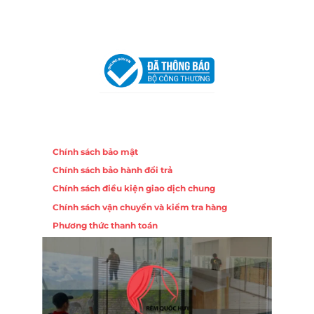
VPĐD Tại Hà Nội:
13BT3 Vạn Phúc, Hà Đông, Hà Nội
VPĐD Tại Đà Nẵng :
Số 403 Nguyễn Hữu Thọ, Phường
Khuê Trung, Quận Cẩm Lệ, TP. Đà Nẵng
Chính sách
Chính sách bảo mật
Chính sách bảo hành đổi trả
Chính sách điều kiện giao dịch chung
Chính sách vận chuyển và kiểm tra hàng
Phương thức thanh toán