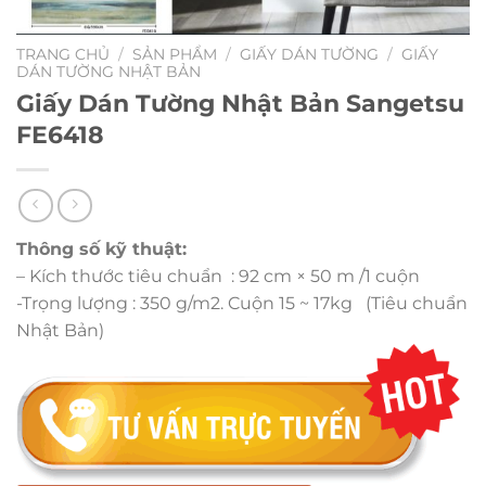
TRANG CHỦ
/
SẢN PHẨM
/
GIẤY DÁN TƯỜNG
/
GIẤY
DÁN TƯỜNG NHẬT BẢN
Giấy Dán Tường Nhật Bản Sangetsu
FE6418
Thông số kỹ thuật:
– Kích thước tiêu chuẩn : 92 cm × 50 m /1 cuộn
-Trọng lượng : 350 g/m2. Cuộn 15 ~ 17kg (Tiêu chuẩn
Nhật Bản)