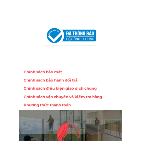
Chi nhánh Hà Nội - Đà Nẵng
VPĐD Tại Hà Nội:
13BT3 Vạn Phúc, Hà Đông, Hà Nội
VPĐD Tại Đà Nẵng :
Số 403 Nguyễn Hữu Thọ, Phường
Khuê Trung, Quận Cẩm Lệ, TP. Đà Nẵng
Chính sách
Chính sách bảo mật
Chính sách bảo hành đổi trả
Chính sách điều kiện giao dịch chung
Chính sách vận chuyển và kiểm tra hàng
Phương thức thanh toán