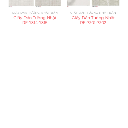
GIẤY DÁN TƯỜNG NHẬT BẢN
GIẤY DÁN TƯỜNG NHẬT BẢN
Giấy Dán Tường Nhật
Giấy Dán Tường Nhật
RE-7314-7315
RE-7301-7302
Trụ sở chính
CÔNG TY TNHH CAN CIN VIỆT NAM
Mã số thuế:
0317918046
Địa Chỉ:
606/42 Đường 3 Tháng 2, Phường Diên Hồng,
Thành phố Hồ Chí Minh (P.14 Q10).
Hotline:
0906 51 5537 – 0282 253 5537
Xưởng Sản Xuất:
C30 Thành Thái, Phường 9, Quận 10,
TP.HCM
Email:
congtycancin@gmail.com
Chi nhánh Nha Trang
Địa Chỉ:
86 Đường 23 Tháng 10, Phương Sài, Nha
Trang, Khánh Hòa
Hotline:
0906 51 5537 – 0282 253 5537
Email:
congtycancin@gmail.com