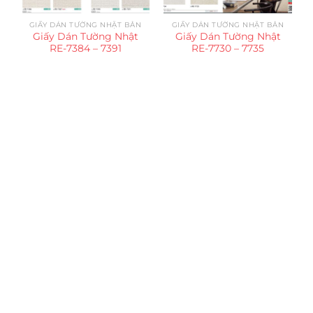
GIẤY DÁN TƯỜNG NHẬT BẢN
GIẤY DÁN TƯỜNG NHẬT BẢN
Giấy Dán Tường Nhật
Giấy Dán Tường Nhật
RE-7384 – 7391
RE-7730 – 7735
Trụ sở chính
CÔNG TY TNHH CAN CIN VIỆT NAM
Mã số thuế:
0317918046
Địa Chỉ:
606/42 Đường 3 Tháng 2, Phường Diên Hồng,
Thành phố Hồ Chí Minh (P.14 Q10).
Hotline:
0906 51 5537 – 0282 253 5537
Xưởng Sản Xuất:
C30 Thành Thái, Phường 9, Quận 10,
TP.HCM
Email:
congtycancin@gmail.com
Chi nhánh Nha Trang
Địa Chỉ:
86 Đường 23 Tháng 10, Phương Sài, Nha
Trang, Khánh Hòa
Hotline:
0906 51 5537 – 0282 253 5537
Email:
congtycancin@gmail.com
Chi nhánh Hà Nội - Đà Nẵng