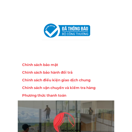
VPĐD Tại Hà Nội:
13BT3 Vạn Phúc, Hà Đông, Hà Nội
VPĐD Tại Đà Nẵng :
Số 403 Nguyễn Hữu Thọ, Phường
Khuê Trung, Quận Cẩm Lệ, TP. Đà Nẵng
Chính sách
Chính sách bảo mật
Chính sách bảo hành đổi trả
Chính sách điều kiện giao dịch chung
Chính sách vận chuyển và kiểm tra hàng
Phương thức thanh toán