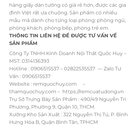
hàng giấy dán tường có giá rẻ hơn, được các gia
đình Việt rất ưa chuộng. Sản phẩm có nhiều
mẫu mã dành cho từng loại phòng: phòng ngủ,
phòng khách, phòng bếp, phòng trẻ em.
THÔNG TIN LIÊN HỆ ĐỂ ĐƯỢC TƯ VẤN VỀ
SẢN PHẨM
Công Ty TNHH Kinh Doanh Nội Thất Quốc Huy –
MST: 0314136393
Hotline : 0906515537 – 02822535537 — Zalo Tư
Vấn : 0906515537
Website : remquochuy.com –
thamquochuy.com – https://remcuatudong.vn
Trụ Sở Trưng Bày Sản Phẩm : 490/49 Nguyễn Tri
Phương, Phường 9, Quận 10, THCM.
Xưởng Kho Sản Xuất : 322 Nguyễn Thị Tú, P. Bình
Hưng Hòa B, Quận Bình Tân, TPHCM