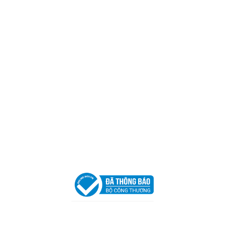
Mã số thuế:
0317918046
Địa Chỉ:
606/42 Đường 3 Tháng 2, Phường Diên Hồng,
Thành phố Hồ Chí Minh (P.14 Q10).
Hotline:
0906 51 5537 – 0282 253 5537
Xưởng Sản Xuất:
C30 Thành Thái, Phường 9, Quận 10,
TP.HCM
Email:
congtycancin@gmail.com
Chi nhánh Nha Trang
Địa Chỉ:
86 Đường 23 Tháng 10, Phương Sài, Nha
Trang, Khánh Hòa
Hotline:
0906 51 5537 – 0282 253 5537
Email:
congtycancin@gmail.com
Chi nhánh Hà Nội - Đà Nẵng
VPĐD Tại Hà Nội:
13BT3 Vạn Phúc, Hà Đông, Hà Nội
VPĐD Tại Đà Nẵng :
Số 403 Nguyễn Hữu Thọ, Phường
Khuê Trung, Quận Cẩm Lệ, TP. Đà Nẵng