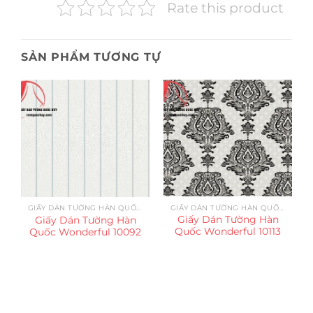
Rate this product
SẢN PHẨM TƯƠNG TỰ
GIẤY DÁN TƯỜNG HÀN QUỐC WONDERFUL
GIẤY DÁN TƯỜNG HÀN QUỐC WONDERFUL
Giấy Dán Tường Hàn
Giấy Dán Tường Hàn
Quốc Wonderful 10113
Quốc Wonderful 10092
Trụ sở chính
CÔNG TY TNHH CAN CIN VIỆT NAM