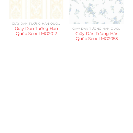
GIẤY DÁN TƯỜNG HÀN QUỐC SEOUL
Giấy Dán Tường Hàn
GIẤY DÁN TƯỜNG HÀN QUỐC SEOUL
Quốc Seoul MG2012
Giấy Dán Tường Hàn
Quốc Seoul MG2053
Trụ sở chính
CÔNG TY TNHH CAN CIN VIỆT NAM
Mã số thuế:
0317918046
Địa Chỉ:
606/42 Đường 3 Tháng 2, Phường Diên Hồng,
Thành phố Hồ Chí Minh (P.14 Q10).
Hotline:
0906 51 5537 – 0282 253 5537
Xưởng Sản Xuất:
C30 Thành Thái, Phường 9, Quận 10,
TP.HCM
Email:
congtycancin@gmail.com
Chi nhánh Nha Trang
Địa Chỉ:
86 Đường 23 Tháng 10, Phương Sài, Nha