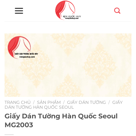
Chuyển
đến
nội
dung
TRANG CHỦ
/
SẢN PHẨM
/
GIẤY DÁN TƯỜNG
/
GIẤY
DÁN TƯỜNG HÀN QUỐC SEOUL
Giấy Dán Tường Hàn Quốc Seoul
MG2003