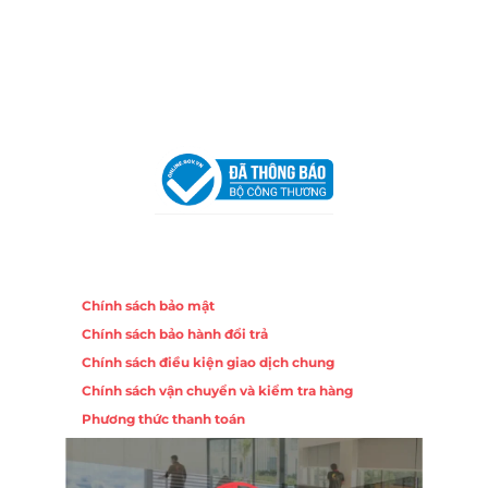
Trang, Khánh Hòa
Hotline:
0906 51 5537 – 0282 253 5537
Email:
congtycancin@gmail.com
Chi nhánh Hà Nội - Đà Nẵng
VPĐD Tại Hà Nội:
13BT3 Vạn Phúc, Hà Đông, Hà Nội
VPĐD Tại Đà Nẵng :
Số 403 Nguyễn Hữu Thọ, Phường
Khuê Trung, Quận Cẩm Lệ, TP. Đà Nẵng
Chính sách
Chính sách bảo mật
Chính sách bảo hành đổi trả
Chính sách điều kiện giao dịch chung
Chính sách vận chuyển và kiểm tra hàng
Phương thức thanh toán