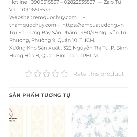
Hotline : 0906515537 – 02822535537 — Zalo Tư
Vấn : 0906515537
Website : remquochuy.com –
thamquochuy.com – https://remcuatudong.vn
Trụ Sở Trưng Bày Sản Phẩm : 490/49 Nguyễn Tri
Phương, Phường 9, Quận 10, THCM.
Xưởng Kho Sản Xuất : 322 Nguyễn Thị Tú, P. Bình
Hưng Hòa B, Quận Bình Tân, TPHCM
Rate this product
SẢN PHẨM TƯƠNG TỰ