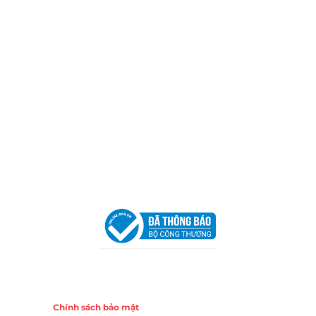
Thành phố Hồ Chí Minh (P.14 Q10).
Hotline:
0906 51 5537 – 0282 253 5537
Xưởng Sản Xuất:
C30 Thành Thái, Phường 9, Quận 10,
TP.HCM
Email:
congtycancin@gmail.com
Chi nhánh Nha Trang
Địa Chỉ:
86 Đường 23 Tháng 10, Phương Sài, Nha
Trang, Khánh Hòa
Hotline:
0906 51 5537 – 0282 253 5537
Email:
congtycancin@gmail.com
Chi nhánh Hà Nội - Đà Nẵng
VPĐD Tại Hà Nội:
13BT3 Vạn Phúc, Hà Đông, Hà Nội
VPĐD Tại Đà Nẵng :
Số 403 Nguyễn Hữu Thọ, Phường
Khuê Trung, Quận Cẩm Lệ, TP. Đà Nẵng
Chính sách
Chính sách bảo mật