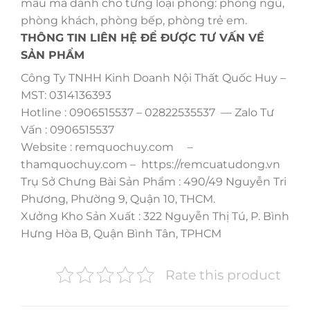
mẫu mã dành cho từng loại phòng: phòng ngủ,
phòng khách, phòng bếp, phòng trẻ em.
THÔNG TIN LIÊN HỆ ĐỂ ĐƯỢC TƯ VẤN VỀ
SẢN PHẨM
Công Ty TNHH Kinh Doanh Nội Thất Quốc Huy –
MST: 0314136393
Hotline : 0906515537 – 02822535537 — Zalo Tư
Vấn : 0906515537
Website : remquochuy.com –
thamquochuy.com – https://remcuatudong.vn
Trụ Sở Chưng Bài Sản Phẩm : 490/49 Nguyễn Tri
Phương, Phường 9, Quận 10, THCM.
Xưởng Kho Sản Xuất : 322 Nguyễn Thị Tú, P. Bình
Hưng Hòa B, Quận Bình Tân, TPHCM
Rate this product