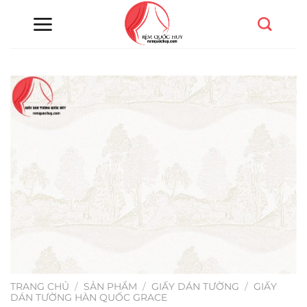
Chuyển
đến
nội
dung
TRANG CHỦ
/
SẢN PHẨM
/
GIẤY DÁN TƯỜNG
/
GIẤY
DÁN TƯỜNG HÀN QUỐC GRACE