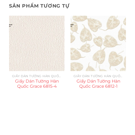
SẢN PHẨM TƯƠNG TỰ
GIẤY DÁN TƯỜNG HÀN QUỐC GRACE
GIẤY DÁN TƯỜNG HÀN QUỐC GRACE
Giấy Dán Tường Hàn
Giấy Dán Tường Hàn
Quốc Grace 6815-4
Quốc Grace 6812-1
Trụ sở chính
CÔNG TY TNHH CAN CIN VIỆT NAM
Mã số thuế:
0317918046
Địa Chỉ:
606/42 Đường 3 Tháng 2, Phường Diên Hồng,