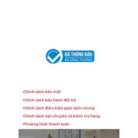
Địa Chỉ:
86 Đường 23 Tháng 10, Phương Sài, Nha
Trang, Khánh Hòa
Hotline:
0906 51 5537 – 0282 253 5537
Email:
congtycancin@gmail.com
Chi nhánh Hà Nội - Đà Nẵng
VPĐD Tại Hà Nội:
13BT3 Vạn Phúc, Hà Đông, Hà Nội
VPĐD Tại Đà Nẵng :
Số 403 Nguyễn Hữu Thọ, Phường
Khuê Trung, Quận Cẩm Lệ, TP. Đà Nẵng
Chính sách
Chính sách bảo mật
Chính sách bảo hành đổi trả
Chính sách điều kiện giao dịch chung
Chính sách vận chuyển và kiểm tra hàng
Phương thức thanh toán