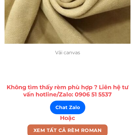
Vải canvas
Không tìm thấy rèm phù hợp ? Liên hệ tư
vấn hotline/Zalo: 0906 51 5537
Chat Zalo
Hoặc
XEM TẤT CẢ RÈM ROMAN