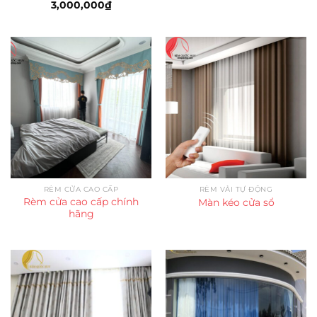
3,000,000
₫
RÈM CỬA CAO CẤP
RÈM VẢI TỰ ĐỘNG
Rèm cửa cao cấp chính
Màn kéo cửa sổ
hãng