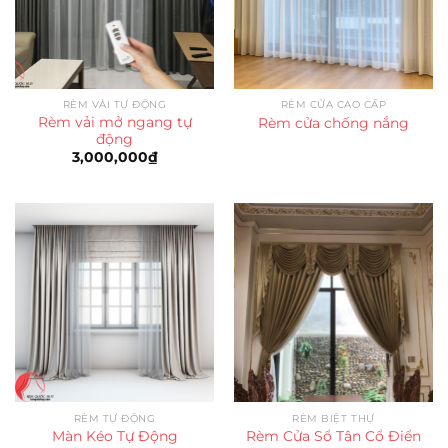
RÈM VẢI TỰ ĐỘNG
RÈM CỬA CAO CẤP
Rèm vải mở ngang tự
Rèm cửa chống nắng
động
3,000,000
₫
RÈM TỰ ĐỘNG
RÈM BIỆT THỰ
Màn Kéo Tự Động
Rèm Cửa Sổ Tân Cổ Điển