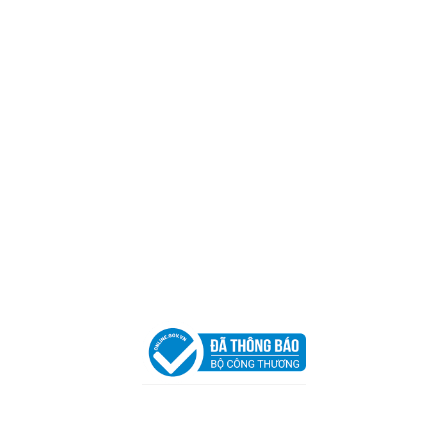
Mã số thuế:
0317918046
Địa Chỉ:
606/42 Đường 3 Tháng 2, Phường Diên Hồng,
Thành phố Hồ Chí Minh (P.14 Q10).
Hotline:
0906 51 5537 – 0282 253 5537
Xưởng Sản Xuất:
C30 Thành Thái, Phường 9, Quận 10,
TP.HCM
Email:
congtycancin@gmail.com
Chi nhánh Nha Trang
Địa Chỉ:
86 Đường 23 Tháng 10, Phương Sài, Nha
Trang, Khánh Hòa
Hotline:
0906 51 5537 – 0282 253 5537
Email:
congtycancin@gmail.com
Chi nhánh Hà Nội - Đà Nẵng
VPĐD Tại Hà Nội:
13BT3 Vạn Phúc, Hà Đông, Hà Nội
VPĐD Tại Đà Nẵng :
Số 403 Nguyễn Hữu Thọ, Phường
Khuê Trung, Quận Cẩm Lệ, TP. Đà Nẵng
Chính sách