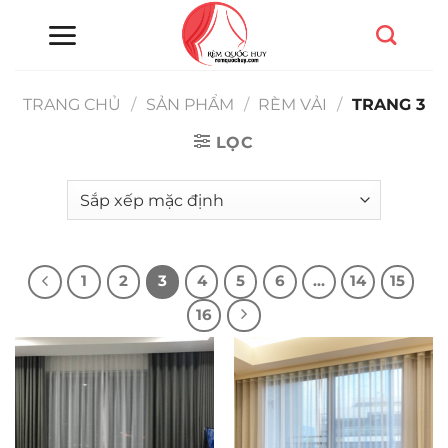
Chuyển
đến
nội
dung
TRANG CHỦ
/
SẢN PHẨM
/
RÈM VẢI
/
TRANG 3
LỌC
1
2
3
4
5
6
…
14
15
16