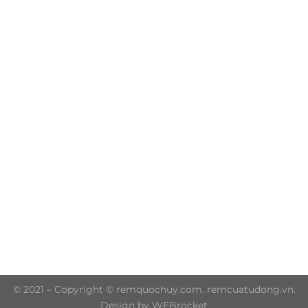
Trụ sở chính: 606/42 Đường 3 Tháng 2, Phường Diên
Hồng, Thành phố Hồ Chí Minh (P.14 Q10)
Hotline: 0906 51 5537 – 0282 253 5537
© 2021 – Copyright © remquochuy.com. remcuatudong.vn.
Design by WEBrocket