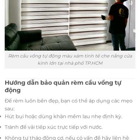
Rèm cầu vồng tự động màu xám tinh tế che nắng cửa
kính lớn tại nhà phố TP.HCM
Hướng dẫn bảo quản rèm cầu vồng tự
động
Để rèm luôn bền đẹp, bạn có thể áp dụng các mẹo
sau:
Hút bụi hoặc dùng khăn mềm lau nhẹ định kỳ.
Tránh để vải tiếp xúc trực tiếp với nước.
Không tự tháo động cơ, nếu có vấn đề hãy liên hệ