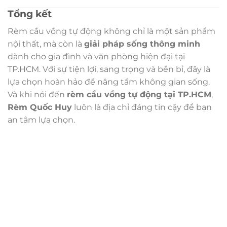
Tổng kết
Rèm cầu vồng tự động không chỉ là một sản phẩm
nội thất, mà còn là
giải pháp sống thông minh
dành cho gia đình và văn phòng hiện đại tại
TP.HCM. Với sự tiện lợi, sang trọng và bền bỉ, đây là
lựa chọn hoàn hảo để nâng tầm không gian sống.
Và khi nói đến
rèm cầu vồng tự động tại TP.HCM
,
Rèm Quốc Huy
luôn là địa chỉ đáng tin cậy để bạn
an tâm lựa chọn.
Trụ sở chính
CÔNG TY TNHH CAN CIN VIỆT NAM
Mã số thuế:
0317918046
Địa Chỉ:
606/42 Đường 3 Tháng 2, Phường Diên Hồng,
Thành phố Hồ Chí Minh (P.14 Q10).
Hotline:
0906 51 5537 – 0282 253 5537
Xưởng Sản Xuất:
C30 Thành Thái, Phường 9, Quận 10,