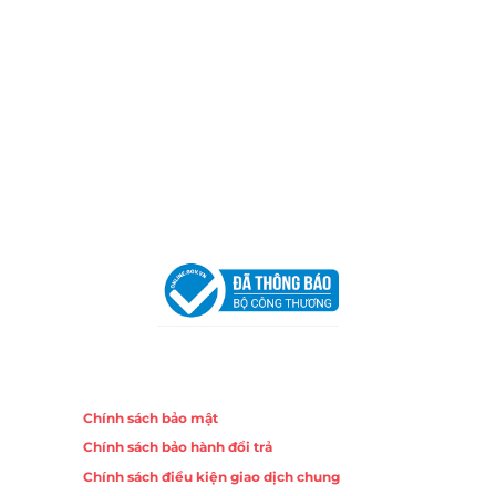
TP.HCM
Email:
congtycancin@gmail.com
Chi nhánh Nha Trang
Địa Chỉ:
86 Đường 23 Tháng 10, Phương Sài, Nha
Trang, Khánh Hòa
Hotline:
0906 51 5537 – 0282 253 5537
Email:
congtycancin@gmail.com
Chi nhánh Hà Nội - Đà Nẵng
VPĐD Tại Hà Nội:
13BT3 Vạn Phúc, Hà Đông, Hà Nội
VPĐD Tại Đà Nẵng :
Số 403 Nguyễn Hữu Thọ, Phường
Khuê Trung, Quận Cẩm Lệ, TP. Đà Nẵng
Chính sách
Chính sách bảo mật
Chính sách bảo hành đổi trả
Chính sách điều kiện giao dịch chung