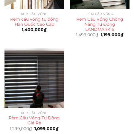
RÈM CẦU VỒNG
RÈM CẦU VỒNG
Rèm cầu vồng tự động
Rèm Cầu Vồng Chống
Hàn Quốc Cao Cấp
Nắng Tự Động
LANDMARK 6
1,400,000
₫
Giá
Giá
1,499,000
₫
1,199,000
₫
gốc
hiện
là:
tại
1,499,000₫.
là:
1,199
RÈM CẦU VỒNG
Rèm Cầu Vồng Tự Động
Giá Rẻ
Giá
Giá
1,299,000
₫
1,099,000
₫
gốc
hiện