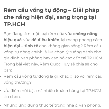
là:
tại
1,299,000₫.
là:
1,099,000₫.
Rèm cầu vồng tự động – Giải pháp
che nắng hiện đại, sang trọng tại
TP.HCM
Bạn đang tìm một loại rèm cửa vừa
chống nắng
hiệu quả
, vừa
dễ điều khiển
, lại mang phong cách
hiện đại – tinh tế
cho không gian sống? Rèm cầu
vồng tự động chính là lựa chọn lý tưởng dành cho
gia đình, văn phòng hay căn hộ cao cấp tại TP.HCM.
Trong bài viết này, Rèm Quốc Huy sẽ chia sẻ cho
bạn:
Rèm cầu vồng tự động là gì, khác gì so với rèm cầu
vồng thường?
Ưu điểm nổi bật mà nhiều khách hàng tại TP.HCM
tin chọn.
Những ứng dụng thực tế trong nhà ở, văn phòng,