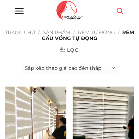
Chuyển
đến
nội
dung
TRANG CHỦ
/
SẢN PHẨM
/
RÈM TỰ ĐỘNG
/
RÈM
CẦU VỒNG TỰ ĐỘNG
LỌC