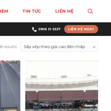
RÈM
TIN TỨC
LIÊN HỆ
LIÊN HỆ NGAY
0906 51 5537
8 results