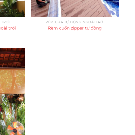
 TRỜI
RÈM CỬA TỰ ĐỘNG NGOÀI TRỜI
oài trời
Rèm cuốn zipper tự động