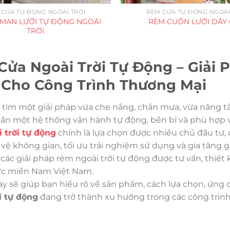
 CỬA TỰ ĐỘNG NGOÀI TRỜI
RÈM CỬA TỰ ĐỘNG NGOÀI
MAN LƯỚI TỰ ĐỘNG NGOÀI
RÈM CUỐN LƯỚI DÂY
TRỜI
Cửa Ngoài Trời Tự Động – Giải
 Cho Công Trình Thương Mại
tìm một giải pháp vừa che nắng, chắn mưa, vừa nâng 
ần một hệ thống vận hành tự động, bền bỉ và phù hợp 
 trời tự động
chính là lựa chọn được nhiều chủ đầu tư, 
vệ không gian, tối ưu trải nghiệm sử dụng và gia tăng giá
các giải pháp rèm ngoài trời tự động được tư vấn, thiết
ực miền Nam Việt Nam.
này sẽ giúp bạn hiểu rõ về sản phẩm, cách lựa chọn, ứng
i tự động
đang trở thành xu hướng trong các công trình