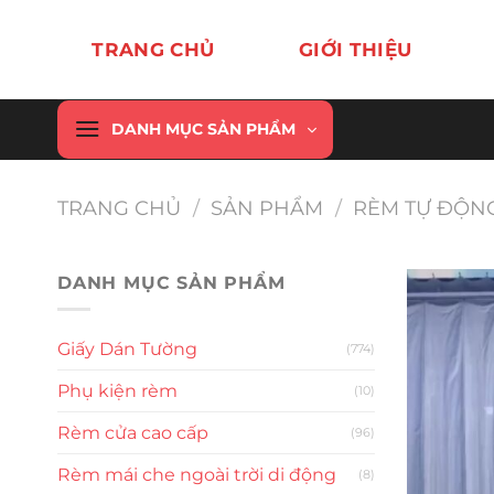
Chuyển
đến
TRANG CHỦ
GIỚI THIỆU
nội
dung
DANH MỤC SẢN PHẨM
TRANG CHỦ
/
SẢN PHẨM
/
RÈM TỰ ĐỘN
DANH MỤC SẢN PHẨM
Giấy Dán Tường
(774)
Phụ kiện rèm
(10)
Rèm cửa cao cấp
(96)
Rèm mái che ngoài trời di động
(8)