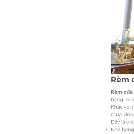
Rèm c
Rèm cửa 
bằng remo
Khác với 
mưa, đồng
Đây là gi
Nhà hàn