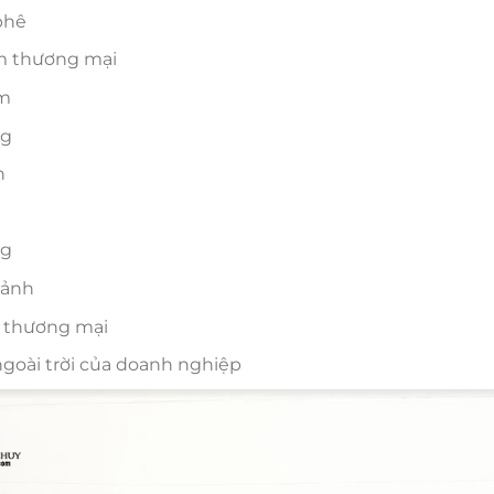
phê
m thương mại
m
ng
n
ng
sảnh
 thương mại
goài trời của doanh nghiệp