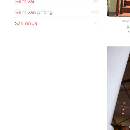
Rèm vải
(182)
Rèm văn phòng
(200)
RÈM
Sàn nhựa
(21)
R