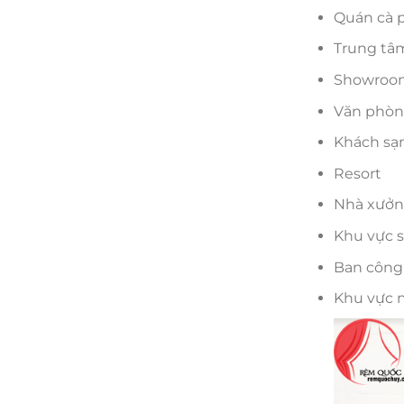
Quán cà 
Trung tâ
Showroo
Văn phò
Khách sạ
Resort
Nhà xưở
Khu vực 
Ban công
Khu vực n