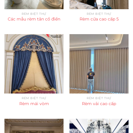
RÈM BIỆT THỰ
RÈM BIỆT THỰ
Các mẫu rèm tân cổ điển
Rèm cửa cao cấp 5
RÈM BIỆT THỰ
RÈM BIỆT THỰ
Rèm mái vòm
Rèm vải cao cấp