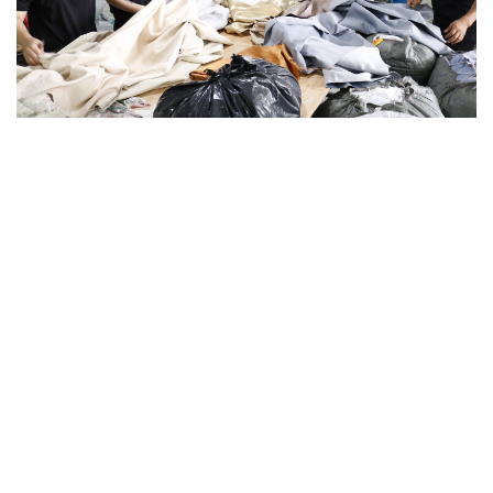
Trụ sở chính
CÔNG TY TNHH CAN CIN VIỆT NAM
Mã số thuế:
0317918046
Địa Chỉ:
606/42 Đường 3 Tháng 2, Phường Diên Hồng,
Thành phố Hồ Chí Minh (P.14 Q10).
Hotline:
0906 51 5537 – 0282 253 5537
Xưởng Sản Xuất:
C30 Thành Thái, Phường 9, Quận 10,
TP.HCM
Email:
congtycancin@gmail.com
Chi nhánh Nha Trang
Địa Chỉ:
86 Đường 23 Tháng 10, Phương Sài, Nha
Trang, Khánh Hòa
Hotline:
0906 51 5537 – 0282 253 5537
Email:
congtycancin@gmail.com