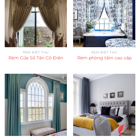
RÈM BIỆT THỰ
RÈM BIỆT THỰ
Rèm Cửa Sổ Tân Cổ Điển
Rèm phòng tắm cao cấp