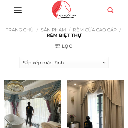
Chuyển
đến
nội
dung
TRANG CHỦ
/
SẢN PHẨM
/
RÈM CỬA CAO CẤP
/
RÈM BIỆT THỰ
LỌC