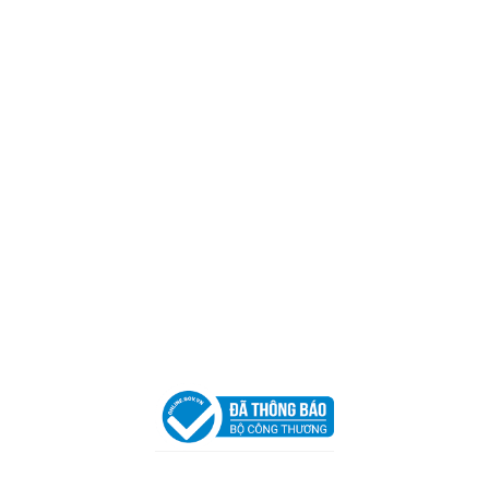
CÔNG TY TNHH CAN CIN VIỆT NAM
Mã số thuế:
0317918046
Địa Chỉ:
606/42 Đường 3 Tháng 2, Phường Diên Hồng,
Thành phố Hồ Chí Minh (P.14 Q10).
Hotline:
0906 51 5537 – 0282 253 5537
Xưởng Sản Xuất:
C30 Thành Thái, Phường 9, Quận 10,
TP.HCM
Email:
congtycancin@gmail.com
Chi nhánh Nha Trang
Địa Chỉ:
86 Đường 23 Tháng 10, Phương Sài, Nha
Trang, Khánh Hòa
Hotline:
0906 51 5537 – 0282 253 5537
Email:
congtycancin@gmail.com
Chi nhánh Hà Nội - Đà Nẵng
VPĐD Tại Hà Nội:
13BT3 Vạn Phúc, Hà Đông, Hà Nội
VPĐD Tại Đà Nẵng :
Số 403 Nguyễn Hữu Thọ, Phường
Khuê Trung, Quận Cẩm Lệ, TP. Đà Nẵng