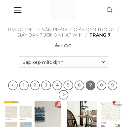
Chuyển
đến
nội
dung
TRANG CHỦ
/
SẢN PHẨM
/
GIẤY DÁN TƯỜNG
/
GIẤY DÁN TƯỜNG NHẬT WIN
/
TRANG 7
LỌC
1
2
3
4
5
6
7
8
9