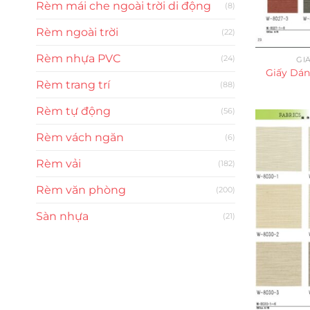
Rèm mái che ngoài trời di động
(8)
Rèm ngoài trời
(22)
Rèm nhựa PVC
(24)
GI
Giấy Dán
Rèm trang trí
(88)
Rèm tự động
(56)
Rèm vách ngăn
(6)
Rèm vải
(182)
Rèm văn phòng
(200)
Sàn nhựa
(21)