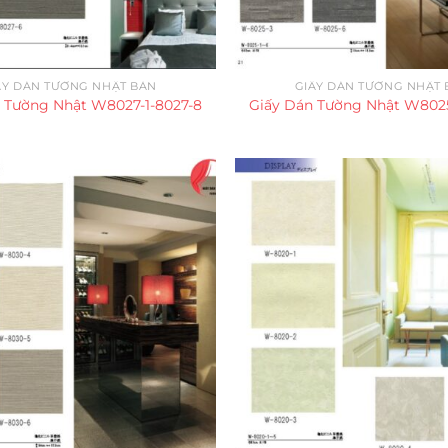
ẤY DÁN TƯỜNG NHẬT BẢN
GIẤY DÁN TƯỜNG NHẬT 
 Tường Nhật W8027-1-8027-8
Giấy Dán Tường Nhật W8025