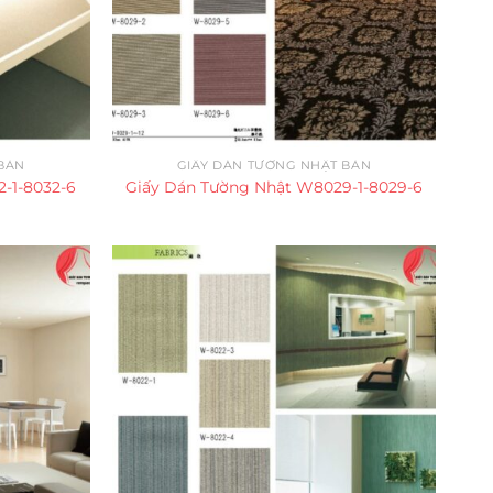
BẢN
GIẤY DÁN TƯỜNG NHẬT BẢN
-1-8032-6
Giấy Dán Tường Nhật W8029-1-8029-6