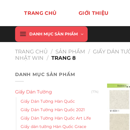
Chuyển
đến
TRANG CHỦ
GIỚI THIỆU
nội
dung
DANH MỤC SẢN PHẨM
TRANG CHỦ
/
SẢN PHẨM
/
GIẤY DÁN T
NHẬT WIN
/
TRANG 8
DANH MỤC SẢN PHẨM
Giấy Dán Tường
(774)
Giấy Dán Tường Hàn Quốc
Giấy Dán Tường Hàn Quốc 2021
Giấy Dán Tường Hàn Quốc Art Life
Giấy dán tường Hàn Quốc Grace