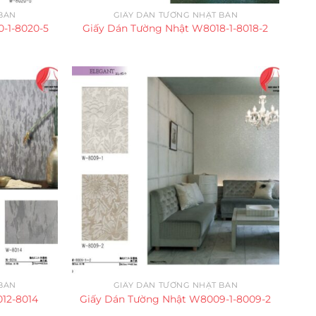
BẢN
GIẤY DÁN TƯỜNG NHẬT BẢN
-1-8020-5
Giấy Dán Tường Nhật W8018-1-8018-2
BẢN
GIẤY DÁN TƯỜNG NHẬT BẢN
12-8014
Giấy Dán Tường Nhật W8009-1-8009-2