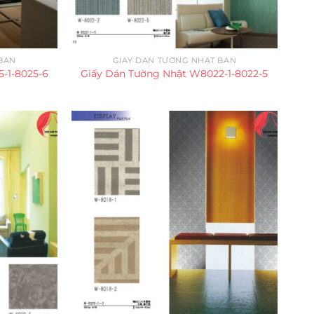
BẢN
GIẤY DÁN TƯỜNG NHẬT BẢN
-1-8025-6
Giấy Dán Tường Nhật W8022-1-8022-5