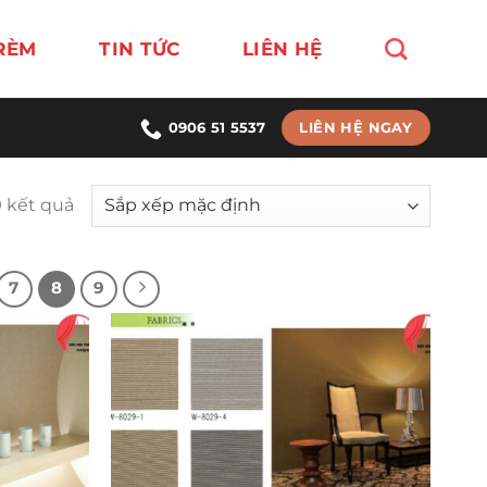
RÈM
TIN TỨC
LIÊN HỆ
LIÊN HỆ NGAY
0906 51 5537
9 kết quả
7
8
9