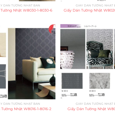
ẤY DÁN TƯỜNG NHẬT BẢN
GIẤY DÁN TƯỜNG NHẬT 
 Tường Nhật W8030-1-8030-6
Giấy Dán Tường Nhật W8020
ẤY DÁN TƯỜNG NHẬT BẢN
GIẤY DÁN TƯỜNG NHẬT 
 Tường Nhật W8016-1-8016-2
Giấy Dán Tường Nhật W80