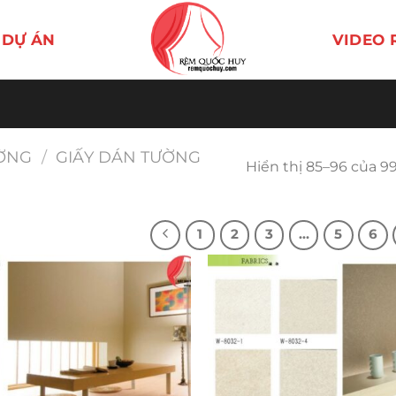
DỰ ÁN
VIDEO 
ƯỜNG
/
GIẤY DÁN TƯỜNG
Hiển thị 85–96 của 9
1
2
3
…
5
6