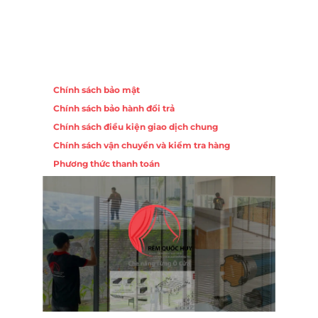
Chính sách
Chính sách bảo mật
Chính sách bảo hành đổi trả
ồng,
Chính sách điều kiện giao dịch chung
Chính sách vận chuyển và kiểm tra hàng
 10,
Phương thức thanh toán
Nội
ường