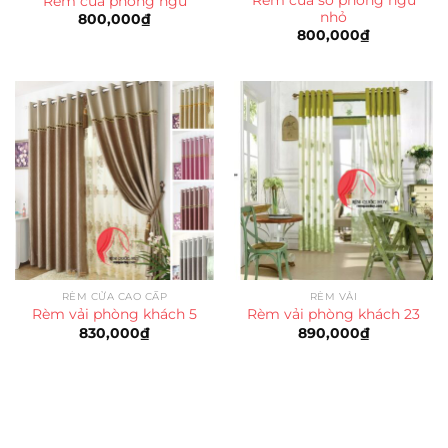
Rèm cửa phòng ngủ
nhỏ
800,000
₫
800,000
₫
RÈM CỬA CAO CẤP
RÈM VẢI
Rèm vải phòng khách 5
Rèm vải phòng khách 23
830,000
₫
890,000
₫