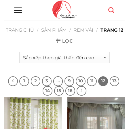
Chuyển
đến
nội
dung
TRANG CHỦ
/
SẢN PHẨM
/
RÈM VẢI
/
TRANG 12
LỌC
1
2
3
…
9
10
11
12
13
14
15
16