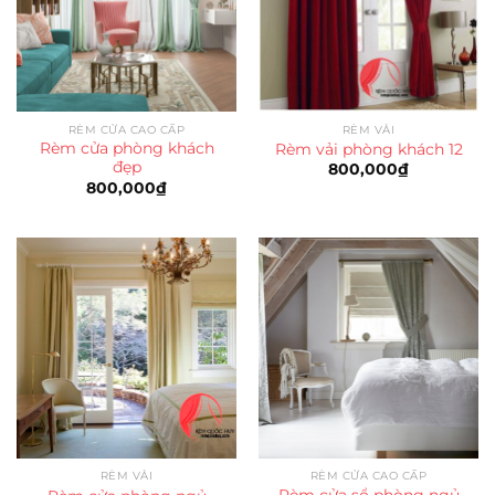
RÈM CỬA CAO CẤP
RÈM VẢI
Rèm cửa phòng khách
Rèm vải phòng khách 12
đẹp
800,000
₫
800,000
₫
RÈM VẢI
RÈM CỬA CAO CẤP
Rèm cửa sổ phòng ngủ