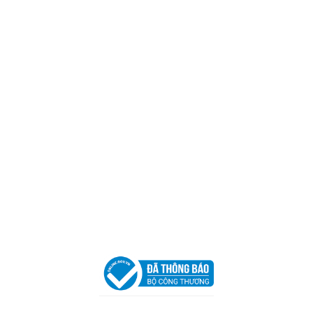
Trụ sở chính
CÔNG TY TNHH CAN CIN VIỆT NAM
Mã số thuế:
0317918046
Địa Chỉ:
606/42 Đường 3 Tháng 2, Phường Diên Hồng,
Thành phố Hồ Chí Minh (P.14 Q10).
Hotline:
0906 51 5537 – 0282 253 5537
Xưởng Sản Xuất:
C30 Thành Thái, Phường 9, Quận 10,
TP.HCM
Email:
congtycancin@gmail.com
Chi nhánh Nha Trang
Địa Chỉ:
86 Đường 23 Tháng 10, Phương Sài, Nha
Trang, Khánh Hòa
Hotline:
0906 51 5537 – 0282 253 5537
Email:
congtycancin@gmail.com
Chi nhánh Hà Nội - Đà Nẵng
VPĐD Tại Hà Nội:
13BT3 Vạn Phúc, Hà Đông, Hà Nội
VPĐD Tại Đà Nẵng :
Số 403 Nguyễn Hữu Thọ, Phường
Khuê Trung, Quận Cẩm Lệ, TP. Đà Nẵng