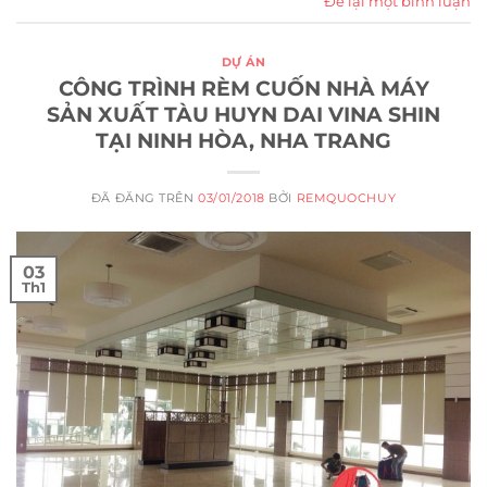
Để lại một bình luận
DỰ ÁN
CÔNG TRÌNH RÈM CUỐN NHÀ MÁY
SẢN XUẤT TÀU HUYN DAI VINA SHIN
TẠI NINH HÒA, NHA TRANG
ĐÃ ĐĂNG TRÊN
03/01/2018
BỞI
REMQUOCHUY
03
Th1