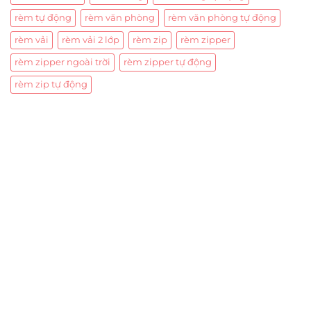
rèm tự động
rèm văn phòng
rèm văn phòng tự động
rèm vải
rèm vải 2 lớp
rèm zip
rèm zipper
rèm zipper ngoài trời
rèm zipper tự động
rèm zip tự động
Trụ sở chính
CÔNG TY TNHH CAN CIN VIỆT NAM
Mã số thuế:
0317918046
Địa Chỉ:
606/42 Đường 3 Tháng 2, Phường Diên Hồng,
Thành phố Hồ Chí Minh (P.14 Q10).
Hotline:
0906 51 5537 – 0282 253 5537
Xưởng Sản Xuất:
C30 Thành Thái, Phường 9, Quận 10,
TP.HCM
Email:
congtycancin@gmail.com