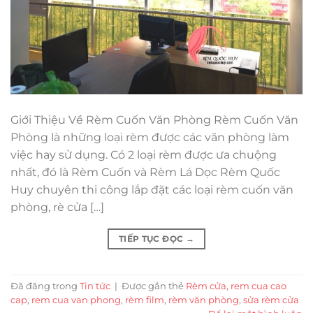
Giới Thiệu Về Rèm Cuốn Văn Phòng Rèm Cuốn Văn
Phòng là những loại rèm được các văn phòng làm
việc hay sử dụng. Có 2 loại rèm được ưa chuộng
nhất, đó là Rèm Cuốn và Rèm Lá Dọc Rèm Quốc
Huy chuyên thi công lắp đặt các loại rèm cuốn văn
phòng, rè cửa […]
TIẾP TỤC ĐỌC
→
Đã đăng trong
Tin tức
|
Được gắn thẻ
Rèm cửa
,
rem cua cao
cap
,
rem cua van phong
,
rèm film
,
rèm văn phòng
,
sửa rèm cửa