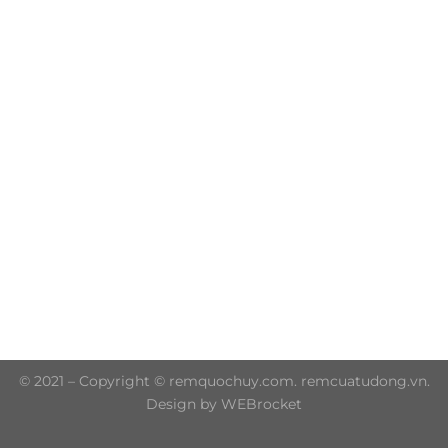
Trụ sở chính: 606/42 Đường 3 Tháng 2, Phường Diên
Hồng, Thành phố Hồ Chí Minh (P.14 Q10)
Hotline: 0906 51 5537 – 0282 253 5537
© 2021 – Copyright © remquochuy.com. remcuatudong.vn.
Design by WEBrocket