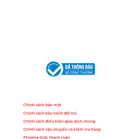
Chi nhánh Nha Trang
Địa Chỉ:
86 Đường 23 Tháng 10, Phương Sài, Nha
Trang, Khánh Hòa
Hotline:
0906 51 5537 – 0282 253 5537
Email:
congtycancin@gmail.com
Chi nhánh Hà Nội - Đà Nẵng
VPĐD Tại Hà Nội:
13BT3 Vạn Phúc, Hà Đông, Hà Nội
VPĐD Tại Đà Nẵng :
Số 403 Nguyễn Hữu Thọ, Phường
Khuê Trung, Quận Cẩm Lệ, TP. Đà Nẵng
Chính sách
Chính sách bảo mật
Chính sách bảo hành đổi trả
Chính sách điều kiện giao dịch chung
Chính sách vận chuyển và kiểm tra hàng
Phương thức thanh toán