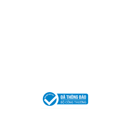
Mã số thuế:
0317918046
Địa Chỉ:
606/42 Đường 3 Tháng 2, Phường Diên Hồng,
Thành phố Hồ Chí Minh (P.14 Q10).
Hotline:
0906 51 5537 – 0282 253 5537
Xưởng Sản Xuất:
C30 Thành Thái, Phường 9, Quận 10,
TP.HCM
Email:
congtycancin@gmail.com
Chi nhánh Nha Trang
Địa Chỉ:
86 Đường 23 Tháng 10, Phương Sài, Nha
Trang, Khánh Hòa
Hotline:
0906 51 5537 – 0282 253 5537
Email:
congtycancin@gmail.com
Chi nhánh Hà Nội - Đà Nẵng
VPĐD Tại Hà Nội:
13BT3 Vạn Phúc, Hà Đông, Hà Nội
VPĐD Tại Đà Nẵng :
Số 403 Nguyễn Hữu Thọ, Phường
Khuê Trung, Quận Cẩm Lệ, TP. Đà Nẵng
Chính sách