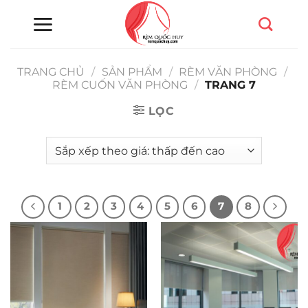
Chuyển
đến
nội
dung
TRANG CHỦ
/
SẢN PHẨM
/
RÈM VĂN PHÒNG
/
RÈM CUỐN VĂN PHÒNG
/
TRANG 7
LỌC
1
2
3
4
5
6
7
8