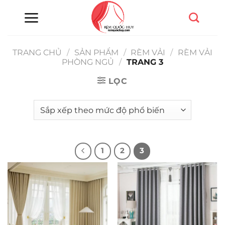
Chuyển
đến
nội
dung
TRANG CHỦ
/
SẢN PHẨM
/
RÈM VẢI
/
RÈM VẢI
PHÒNG NGỦ
/
TRANG 3
LỌC
1
2
3