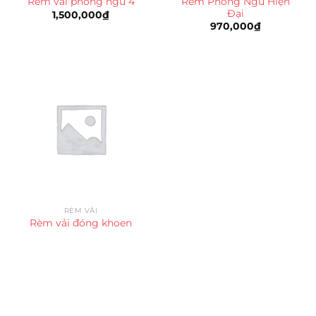
Rèm Phòng Ngủ Hiện
Rèm vải phòng ngủ 4
Đại
1,500,000
₫
970,000
₫
RÈM VẢI
Rèm vải đóng khoen
Trụ sở chính