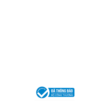
CÔNG TY TNHH CAN CIN VIỆT NAM
Mã số thuế:
0317918046
Địa Chỉ:
606/42 Đường 3 Tháng 2, Phường Diên Hồng,
Thành phố Hồ Chí Minh (P.14 Q10).
Hotline:
0906 51 5537 – 0282 253 5537
Xưởng Sản Xuất:
C30 Thành Thái, Phường 9, Quận 10,
TP.HCM
Email:
congtycancin@gmail.com
Chi nhánh Nha Trang
Địa Chỉ:
86 Đường 23 Tháng 10, Phương Sài, Nha
Trang, Khánh Hòa
Hotline:
0906 51 5537 – 0282 253 5537
Email:
congtycancin@gmail.com
Chi nhánh Hà Nội - Đà Nẵng
VPĐD Tại Hà Nội:
13BT3 Vạn Phúc, Hà Đông, Hà Nội
VPĐD Tại Đà Nẵng :
Số 403 Nguyễn Hữu Thọ, Phường
Khuê Trung, Quận Cẩm Lệ, TP. Đà Nẵng