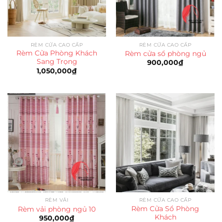
RÈM CỬA CAO CẤP
RÈM CỬA CAO CẤP
Rèm Cửa Phòng Khách
Rèm cửa sổ phòng ngủ
Sang Trọng
900,000
₫
1,050,000
₫
RÈM VẢI
RÈM CỬA CAO CẤP
Rèm Cửa Sổ Phòng
Rèm vải phòng ngủ 10
Khách
950,000
₫