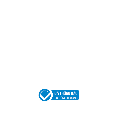
Mã số thuế:
0317918046
Địa Chỉ:
606/42 Đường 3 Tháng 2, Phường Diên Hồng,
Thành phố Hồ Chí Minh (P.14 Q10).
Hotline:
0906 51 5537 – 0282 253 5537
Xưởng Sản Xuất:
C30 Thành Thái, Phường 9, Quận 10,
TP.HCM
Email:
congtycancin@gmail.com
Chi nhánh Nha Trang
Địa Chỉ:
86 Đường 23 Tháng 10, Phương Sài, Nha
Trang, Khánh Hòa
Hotline:
0906 51 5537 – 0282 253 5537
Email:
congtycancin@gmail.com
Chi nhánh Hà Nội - Đà Nẵng
VPĐD Tại Hà Nội:
13BT3 Vạn Phúc, Hà Đông, Hà Nội
VPĐD Tại Đà Nẵng :
Số 403 Nguyễn Hữu Thọ, Phường
Khuê Trung, Quận Cẩm Lệ, TP. Đà Nẵng