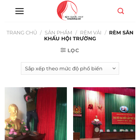
Chuyển
đến
nội
dung
TRANG CHỦ
/
SẢN PHẨM
/
RÈM VẢI
/
RÈM SÂN
KHẤU HỘI TRƯỜNG
LỌC