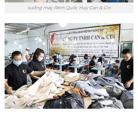
xưởng may Rèm Quốc Huy Can & Cin
Trụ sở chính
CÔNG TY TNHH CAN CIN VIỆT NAM