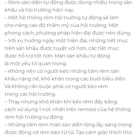
– Rèm
sàn diễn
tự động được
dùng
nhiều
trong
sân
khấu
và hội trường hiện nay.
– Một hệ thống rèm hội trường tự động sẽ
làm
cho
nâng cao
độ thẩm mỹ của hội trường. Một
phong cách,
phương pháp
hiện đại được nên dùng.
– Với
xu hướng
ngày một
hiện đại,
những
tiết mục
trên
sân khấu
được
tuyệt vời
hơn,
các
tiết mục
được
hỗ trợ
tốt
hơn. Màn
sân khấu
tự động
là
một
yếu tố quan trọng.
– Không
nên
có
người kéo
những
tấm rèm
sân
khấu
nặng nề,
khó khăn
trong
các
buổi biểu diễn.
Và không
cần
buộc phải
có
người kéo rèm
trong
các
hội trường.
– Thay nhưng khó khăn khi kéo rèm
đấy
bằng
cách
sử dụng
1
nút nhấn trên remote của hệ thống
rèm hội trường tự động.
– Những tấm rèm màn
sàn diễn
lộng lẫy, sang trọng
được động cơ rèm kéo từ từ. Tạo cảm giác thích thú