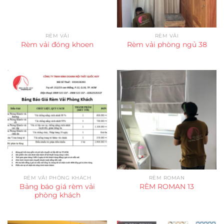
RÈM VẢI
RÈM VẢI
Rèm vải đóng khoen
Rèm vải phòng ngủ 38
RÈM VẢI PHÒNG KHÁCH
RÈM ROMAN
Bảng báo giá rèm vải
RÈM ROMAN 13
phòng khách