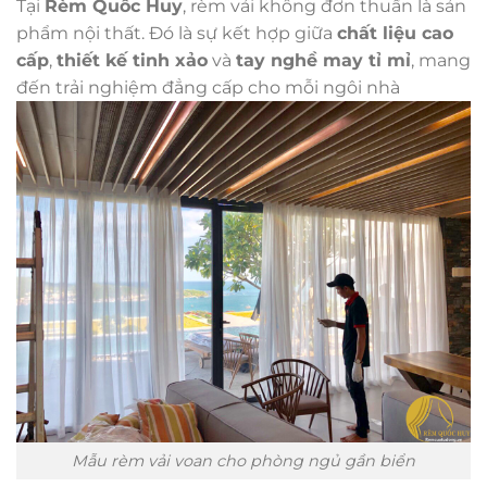
Tại
Rèm Quốc Huy
, rèm vải không đơn thuần là sản
phẩm nội thất. Đó là sự kết hợp giữa
chất liệu cao
cấp
,
thiết kế tinh xảo
và
tay nghề may tỉ mỉ
, mang
đến trải nghiệm đẳng cấp cho mỗi ngôi nhà
Mẫu rèm vải voan cho phòng ngủ gần biển