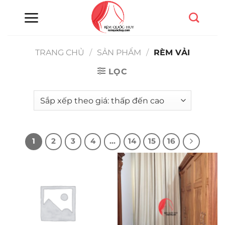
Chuyển
đến
nội
dung
TRANG CHỦ
/
SẢN PHẨM
/
RÈM VẢI
LỌC
1
2
3
4
…
14
15
16