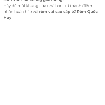
Hãy để mỗi khung cửa nhà bạn trở thành điểm
nhấn hoàn hảo với
rèm vải cao cấp từ Rèm Quốc
Huy
.
Trụ sở chính
CÔNG TY TNHH CAN CIN VIỆT NAM
Mã số thuế:
0317918046
Địa Chỉ:
606/42 Đường 3 Tháng 2, Phường Diên Hồng,
Thành phố Hồ Chí Minh (P.14 Q10).
Hotline:
0906 51 5537 – 0282 253 5537
Xưởng Sản Xuất:
C30 Thành Thái, Phường 9, Quận 10,
TP.HCM
Email:
congtycancin@gmail.com
Chi nhánh Nha Trang
Địa Chỉ:
86 Đường 23 Tháng 10, Phương Sài, Nha
Trang, Khánh Hòa
Hotline:
0906 51 5537 – 0282 253 5537
Email:
congtycancin@gmail.com
Chi nhánh Hà Nội - Đà Nẵng