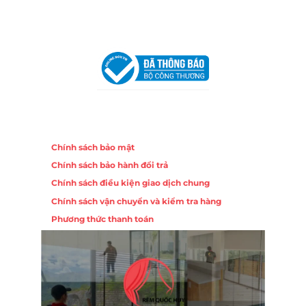
VPĐD Tại Hà Nội:
13BT3 Vạn Phúc, Hà Đông, Hà Nội
VPĐD Tại Đà Nẵng :
Số 403 Nguyễn Hữu Thọ, Phường
Khuê Trung, Quận Cẩm Lệ, TP. Đà Nẵng
Chính sách
Chính sách bảo mật
Chính sách bảo hành đổi trả
Chính sách điều kiện giao dịch chung
Chính sách vận chuyển và kiểm tra hàng
Phương thức thanh toán